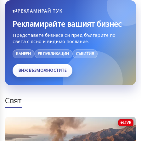
РЕКЛАМИРАЙ ТУК
Рекламирайте вашият бизнес
Представете бизнеса си пред българите по
света с ясно и видимо послание.
БАНЕРИ
PR ПУБЛИКАЦИИ
СЪБИТИЯ
ВИЖ ВЪЗМОЖНОСТИТЕ
Свят
LIVE