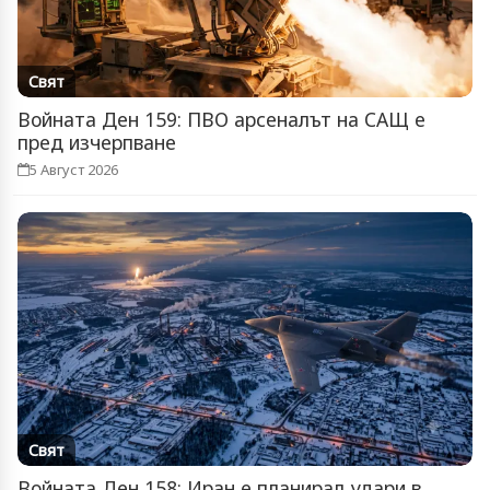
Свят
Войната Ден 159: ПВО арсеналът на САЩ е
пред изчерпване
5 Август 2026
Свят
Войната Ден 158: Иран е планирал удари в