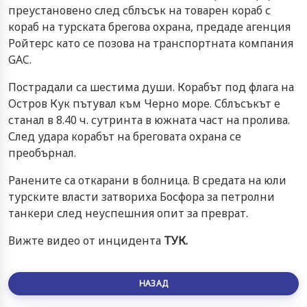
преустановено след сблъсък на товарен кораб с
кораб на турската брегова охрана, предаде агенция
Ройтерс като се позова на транспортната компания
GAC.
Пострадали са шестима души. Корабът под флага на
Остров Кук пътувал към Черно море. Сблъсъкът е
станал в 8.40 ч. сутринта в южната част на пролива.
След удара корабът на бреговата охрана се
преобърнал.
Ранените са откарани в болница. В средата на юли
турските власти затвориха Босфора за петролни
танкери след неуспешния опит за преврат.
Вижте видео от инцидента
ТУК.
НАЗАД