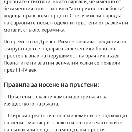
древните египтяни, които вярвали, че именно от
безименния пръст започва “артерията на любовта”,
водеща право към сърцето. С тези мисли народът
на фараоните носил годежни пръстени от различни
метали, стъкло, керамика.
По времето на Древен Рим се появила традиция на
съпругата да се подарява железен или бронзов
пръстен в знак на нерушимост на брачния възел.
Познатите ни златни венчални халки се появили
през ІІІ–ІV век.
Правила за носене на пръстени:
- Пръстени с овални камъни допринасят за
изяществото на ръката.
- Широки пръстени с големи камъни не подхождат
на жени с малък ръст, както и на притежателките
на тънки или не достатъчно дълги пръсти.