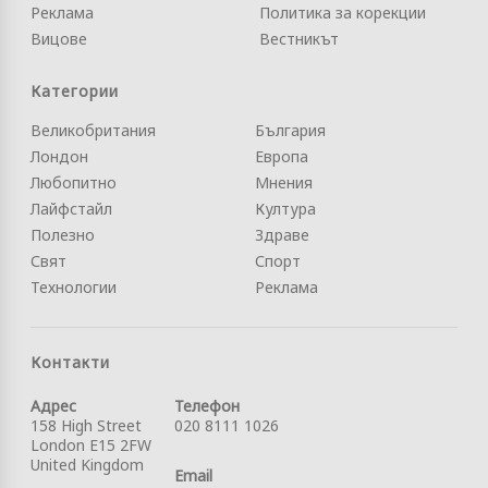
Реклама
Политика за корекции
Вицове
Вестникът
Категории
Великобритания
България
Лондон
Европа
Любопитно
Мнения
Лайфстайл
Култура
Полезно
Здраве
Свят
Спорт
Технологии
Реклама
Контакти
Адрес
Телефон
158 High Street
020 8111 1026
London E15 2FW
United Kingdom
Email