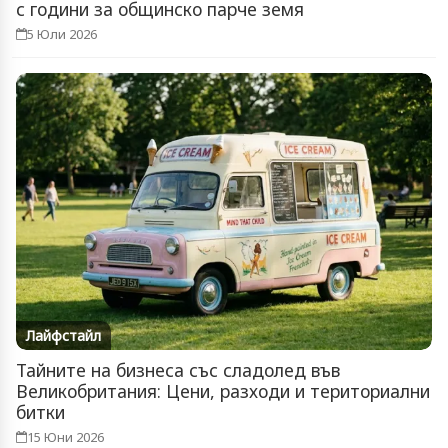
с години за общинско парче земя
5 Юли 2026
Лайфстайл
Тайните на бизнеса със сладолед във
Великобритания: Цени, разходи и териториални
битки
15 Юни 2026