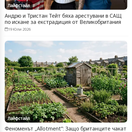
Лайфстайл
Андрю и Тристан Тейт бяха арестувани в САЩ
по искане за екстрадиция от Великобритания
19 Юли 2026
Лайфстайл
Феноменът „Allotment“: Защо британците чакат