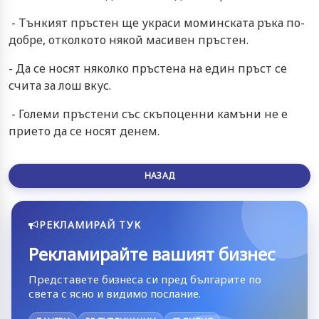
- Тънкият пръстен ще украси моминската ръка по-
добре, отколкото някой масивен пръстен.
- Да се носят няколко пръстена на един пръст се
счита за лош вкус.
- Големи пръстени със скъпоценни камъни не е
прието да се носят денем.
НАЗАД
РЕКЛАМИРАЙ ТУК
Рекламирайте вашият бизнес
Представете бизнеса си пред българите по
света с ясно и видимо послание.