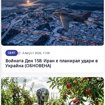
Обновена
СВЯТ
4 Август 2026, 11:00
Войната Ден 158: Иран е планирал удари в
Украйна (ОБНОВЕНА)