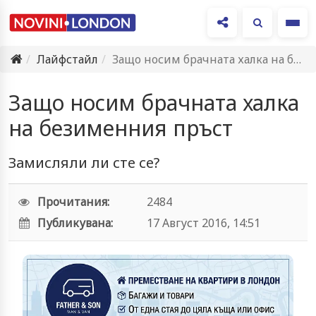
Ме
Лайфстайл
Защо носим брачната халка на безименния пръст
Защо носим брачната халка
на безименния пръст
Замисляли ли сте се?
Прочитания:
2484
Публикувана:
17 Август 2016, 14:51