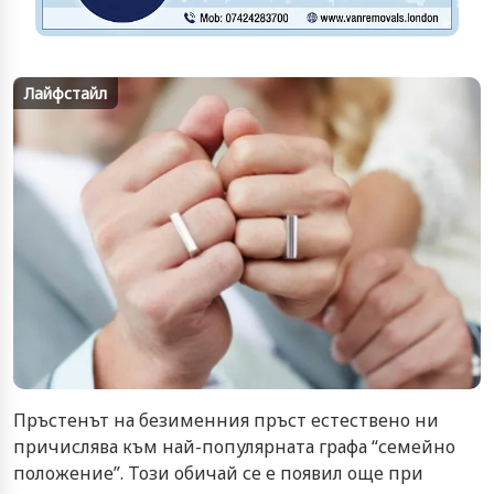
Лайфстайл
Пръстенът на безименния пръст естествено ни
причислява към най-популярната графа “семейно
положение”. Този обичай се е появил още при