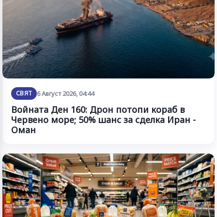
СВЯТ
6 Август 2026, 04:44
Войната Ден 160: Дрон потопи кораб в
Червено море; 50% шанс за сделка Иран -
Оман