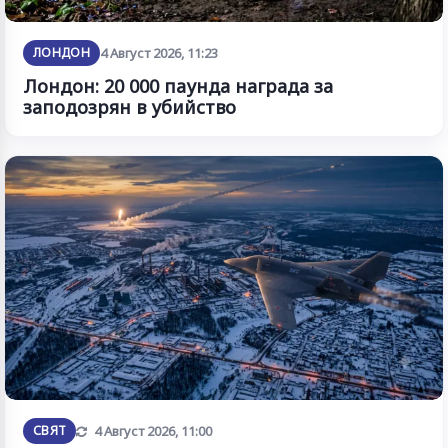
ЛОНДОН
4 Август 2026, 11:23
Лондон: 20 000 паунда награда за
заподозрян в убийство
Обновена
СВЯТ
4 Август 2026, 11:00