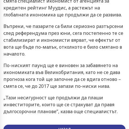
смята специалист икономист от агенцията за
кредитен рейтинг Муудис, а растежът на
глобалната икономика ще продължи да се развива.
Въпреки, че пазарите са били сериозно разтърсени
след референдума през юни, сега постепенно те се
стабилизират и икономисти вярват, че ефектът от
вота ще бъде по-малък, отколкото е било смятано в
началото.
По-ниският паунд ще е виновен за забавянето на
икономиката във Великобритания, като не се дава
прогноза кога той ще започне да се вдига отново –
смята се, че до 2017 ще запази по-ниски нива.
„Тази несигурност ще продължи да плаши
инвеститорите, които ще се страхуват да правя
дългосорочни планове”, казва още специалистът.