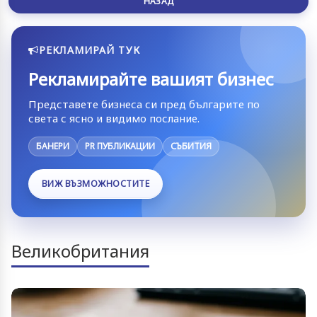
НАЗАД
РЕКЛАМИРАЙ ТУК
Рекламирайте вашият бизнес
Представете бизнеса си пред българите по
света с ясно и видимо послание.
БАНЕРИ
PR ПУБЛИКАЦИИ
СЪБИТИЯ
ВИЖ ВЪЗМОЖНОСТИТЕ
Великобритания