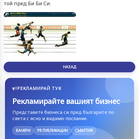
той пред Би Би Си.
НАЗАД
РЕКЛАМИРАЙ ТУК
Рекламирайте вашият бизнес
Представете бизнеса си пред българите по
света с ясно и видимо послание.
БАНЕРИ
PR ПУБЛИКАЦИИ
СЪБИТИЯ