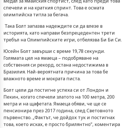
медал за ямайския спортист, след като преди това
спечели и на краткия спринт. Това е осмата
олимпийска титла за бегача.
Така Болт запазва надеждите си да влезе в
историята, като направи безпрецедентен трети
требъл на Олимпийските игри, отбелязва Би Би Си.
Юсейн Болт завърши с време 19,78 секунди.
Голямата цел на ямаеца – подобряване на
собствения си рекорд, остана недостижима в
Бразилия. Най-вероятната причина за това бе
влажното време и мократа писта.
Болт цели да постигне успеха си от Лондон и
Пекин, когато спечели златото на 100 метра, 200
метра и на щафетата. Ямаеца обяви, че ще се
пенсионира през 2017 година, след Световното
първенство. „Фактът, че дойдох тук и постигнах
това, което исках, е просто брилянтно”, коментира