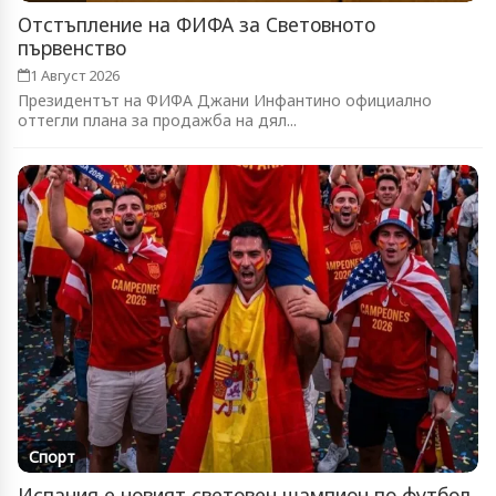
Отстъпление на ФИФА за Световното
първенство
1 Август 2026
Президентът на ФИФА Джани Инфантино официално
оттегли плана за продажба на дял...
Спорт
Испания е новият световен шампион по футбол