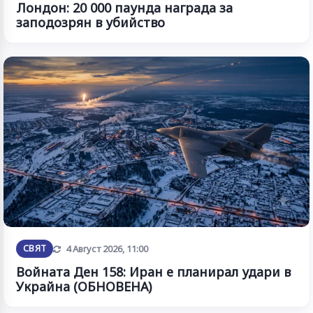
Лондон: 20 000 паунда награда за
заподозрян в убийство
Обновена
СВЯТ
4 Август 2026, 11:00
Войната Ден 158: Иран е планирал удари в
Украйна (ОБНОВЕНА)