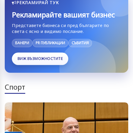
РЕКЛАМИРАЙ ТУК
Рекламирайте вашият бизнес
Представете бизнеса си пред българите по
света с ясно и видимо послание.
БАНЕРИ
PR ПУБЛИКАЦИИ
СЪБИТИЯ
ВИЖ ВЪЗМОЖНОСТИТЕ
Спорт