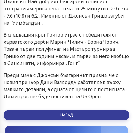
Джонсън. Най-добрият български тенисист
отстрани американеца за час и 25 минути с 2:0 сета
- 7:6 (10:8) и 6:2 . Именно от Джонсън Гришо загуби
на "Уимбълдън".
В следващия кръг Григор играе с победителя от
хърватското дерби Марин Чилич - Борна Чорич.
Това е първи полуфинал на Мастърс турнир за
Гришо от две години насам, и първи за него изобщо
в Синсинати, информира „Гонг”.
Преди мача с Джонсън българинът призна, че с
новия треньор Дани Валверду работят във върху
малките детайли, а едната от целите е постигната -
Димитров ще бъде поставен на US Open.
НАЗАД