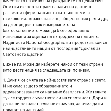
качеството на живот на гражданите по целия свят.
Опитни експерти правят анализ на данни в
различни сфери на живота като икономика,
психология, здравеопазване, обществения ред и др.,
за да определят как измерването на
благосъстоянието може да бъде ефективно
използвано за оценка на напредъка на нациите.
Изданието National Geographic ни представя, кои са
най-щастливите нации от последния "Доклад за
Световното щастие".
Вижте ги. Може да изберете някои от тези страни
като дестинация за следващата си почивка.
1. Дания. се смята за най-щастливата страна в света.
И не само защото образованието и
здравеопазването са напълно безплатни. Жителите
тук се гордеят с чувството си на сплотеност. Дори и
да не ви познават, това не означава, че няма да ви
поканят на чаша чай