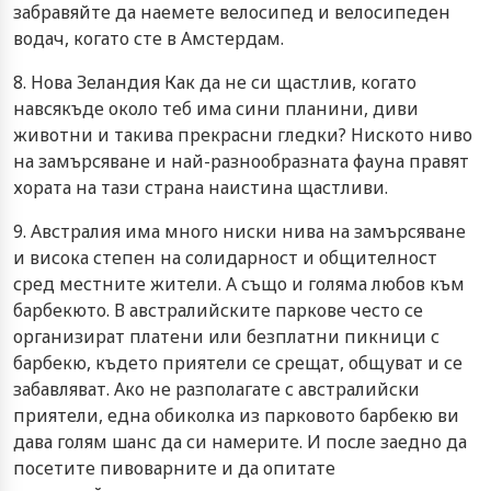
забравяйте да наемете велосипед и велосипеден
водач, когато сте в Амстердам.
8. Нова Зеландия Как да не си щастлив, когато
навсякъде около теб има сини планини, диви
животни и такива прекрасни гледки? Ниското ниво
на замърсяване и най-разнообразната фауна правят
хората на тази страна наистина щастливи.
9. Австралия има много ниски нива на замърсяване
и висока степен на солидарност и общителност
сред местните жители. А също и голяма любов към
барбекюто. В австралийските паркове често се
организират платени или безплатни пикници с
барбекю, където приятели се срещат, общуват и се
забавляват. Ако не разполагате с австралийски
приятели, една обиколка из парковото барбекю ви
дава голям шанс да си намерите. И после заедно да
посетите пивоварните и да опитате