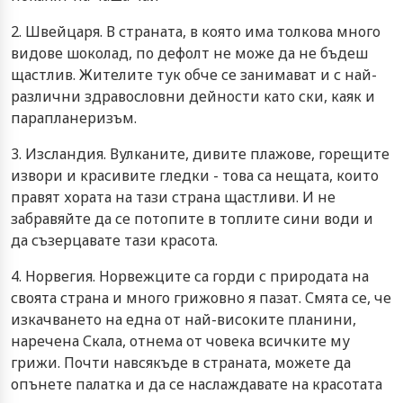
2. Швейцаря. В страната, в която има толкова много
видове шоколад, по дефолт не може да не бъдеш
щастлив. Жителите тук обче се занимават и с най-
различни здравословни дейности като ски, каяк и
парапланеризъм.
3. Изсландия. Вулканите, дивите плажове, горещите
извори и красивите гледки - това са нещата, които
правят хората на тази страна щастливи. И не
забравяйте да се потопите в топлите сини води и
да съзерцавате тази красота.
4. Норвегия. Норвежците са горди с природата на
своята страна и много грижовно я пазат. Смята се, че
изкачването на една от най-високите планини,
наречена Скала, отнема от човека всичките му
грижи. Почти навсякъде в страната, можете да
опънете палатка и да се наслаждавате на красотата