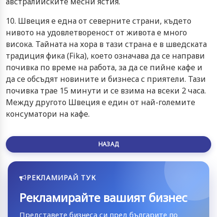
австралийските месни ястия.
10. Швеция е една от северните страни, където
нивото на удовлетвореност от живота е много
висока. Тайната на хора в тази страна е в шведската
традиция фика (Fika), което означава да се направи
почивка по време на работа, за да се пийне кафе и
да се обсъдят новините и бизнеса с приятели. Тази
почивка трае 15 минути и се взима на всеки 2 часа.
Между другото Швеция е един от най-големите
консуматори на кафе.
НАЗАД
РЕКЛАМИРАЙ ТУК
Рекламирайте вашият бизнес
Представете бизнеса си пред българите по