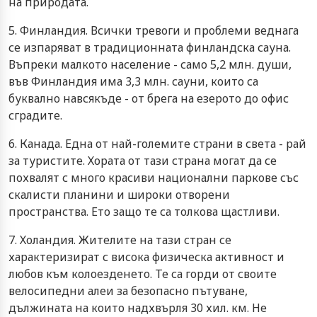
на природата.
5. Финландия. Всички тревоги и проблеми веднага
се изпаряват в традиционната финландска сауна.
Въпреки малкото население - само 5,2 млн. души,
във Финландия има 3,3 млн. сауни, които са
буквално навсякъде - от брега на езерото до офис
сградите.
6. Канада. Една от най-големите страни в света - рай
за туристите. Хората от тази страна могат да се
похвалят с много красиви национални паркове със
скалисти планини и широки отворени
пространства. Ето защо те са толкова щастливи.
7. Холандия. Жителите на тази стран се
характеризират с висока физическа активност и
любов към колоезденето. Те са горди от своите
велосипедни алеи за безопасно пътуване,
дължината на които надхвърля 30 хил. км. Не