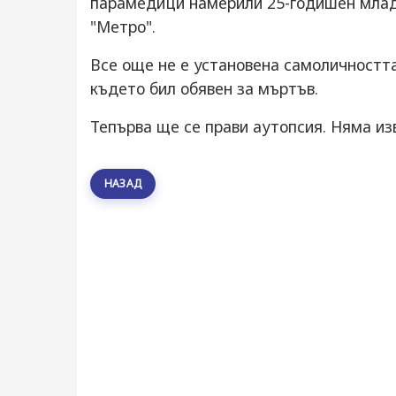
парамедици намерили 25-годишен млад
"Метро".
Все още не е установена самоличността
където бил обявен за мъртъв.
Тепърва ще се прави аутопсия. Няма из
НАЗАД