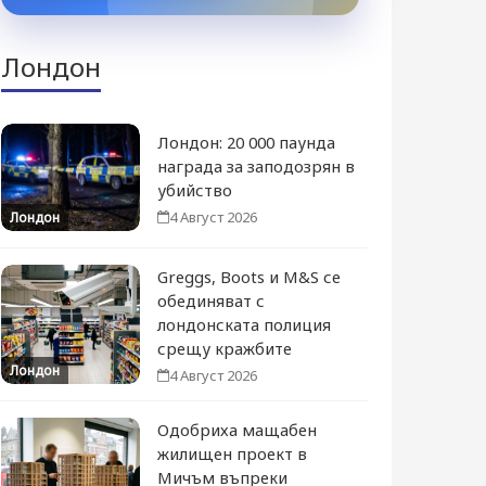
Лондон
Лондон: 20 000 паунда
награда за заподозрян в
убийство
4 Август 2026
Лондон
Greggs, Boots и M&S се
обединяват с
лондонската полиция
срещу кражбите
Лондон
4 Август 2026
Одобриха мащабен
жилищен проект в
Мичъм въпреки