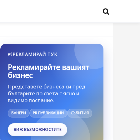
РЕКЛАМИРАЙ ТУК
Рекламирайте вашият
бизнес
Представете бизнеса си пред
българите по света с ясно и
видимо послание.
БАНЕРИ
PR ПУБЛИКАЦИИ
СЪБИТИЯ
ВИЖ ВЪЗМОЖНОСТИТЕ