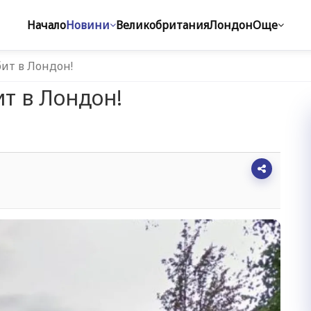
Начало
Новини
Великобритания
Лондон
Още
бит в Лондон!
ит в Лондон!