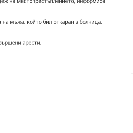
еж на местопрестъплението, информира
 на мъжа, който бил откаран в болница,
вършени арести.