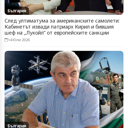
България
След ултиматума за американските самолети:
Кабинетът извади патриарх Кирил и бившия
шеф на „Лукойл“ от европейските санкции
14 Юли 2026
България