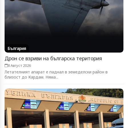
България
Дрон се взриви на българска територия
8 Август 2026
Летателният апарат е паднал в земеделски район в
близост до Кардам. Няма...