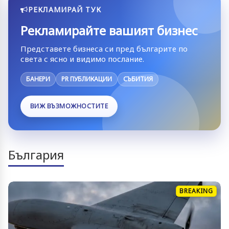
РЕКЛАМИРАЙ ТУК
Рекламирайте вашият бизнес
Представете бизнеса си пред българите по
света с ясно и видимо послание.
БАНЕРИ
PR ПУБЛИКАЦИИ
СЪБИТИЯ
ВИЖ ВЪЗМОЖНОСТИТЕ
България
BREAKING