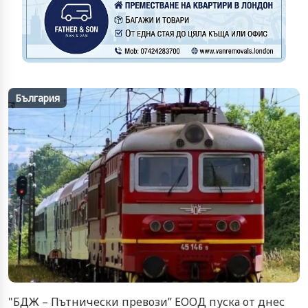
България
"БДЖ – Пътнически превози” ЕООД пуска от днес