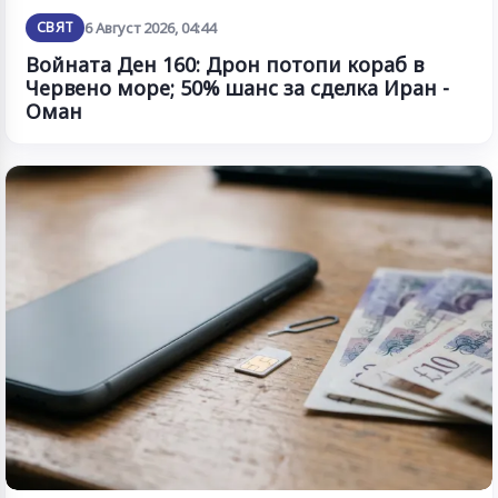
СВЯТ
6 Август 2026, 04:44
Войната Ден 160: Дрон потопи кораб в
Червено море; 50% шанс за сделка Иран -
Оман