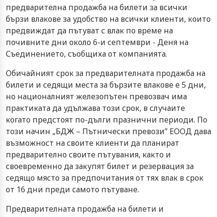
предварителна продажба на билети за всички
бързи влакове за удобство на всички клиенти, които
предвиждат да пътуват с влак по време на
почивните дни около 6-и септември - Деня на
Съединението, съобщиха от компанията.
Обичайният срок за предварителната продажба на
билети и седящи места за бързите влакове е 5 дни,
но националният железопътен превозвач има
практиката да удължава този срок, в случаите
когато предстоят по-дълги празнични периоди. По
този начин „БДЖ – Пътнически превози” ЕООД дава
възможност на своите клиенти да планират
предварително своите пътувания, както и
своевременно да закупят билет и резервация за
седящо място за предпочитания от тях влак в срок
от 16 дни преди самото пътуване.
Предварителната продажба на билети и