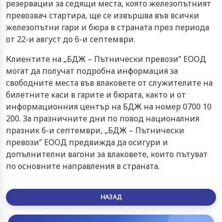
резервации за седящи места, която железопътният
превозвач стартира, ще се извършва във всички
железопътни гари и бюра в страната през периода
от 22-и август до 6-и септември.
Клиентите на „БДЖ – Пътнически превози” ЕООД
могат да получат подробна информация за
свободните места във влаковете от служителите на
билетните каси в гарите и бюрата, както и от
информационния център на БДЖ на номер 0700 10
200. За празничните дни по повод националния
празник 6-и септември, „БДЖ – Пътнически
превози” ЕООД предвижда да осигури и
допълнителни вагони за влаковете, които пътуват
по основните направления в страната.
НАЗАД