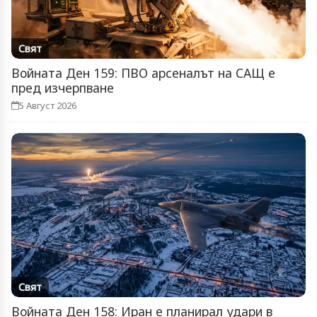
Свят
Войната Ден 159: ПВО арсеналът на САЩ е
пред изчерпване
5 Август 2026
Свят
Войната Ден 158: Иран е планирал удари в