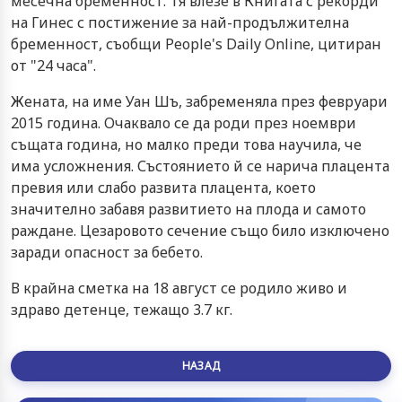
месечна бременност. Тя влезе в Книгата с рекорди
на Гинес с постижение за най-продължителна
бременност, съобщи People's Daily Online, цитиран
от "24 часа".
Жената, на име Уан Шъ, забременяла през февруари
2015 година. Очаквало се да роди през ноември
същата година, но малко преди това научила, че
има усложнения. Състоянието й се нарича плацента
превия или слабо развита плацента, което
значително забавя развитието на плода и самото
раждане. Цезаровото сечение също било изключено
заради опасност за бебето.
В крайна сметка на 18 август се родило живо и
здраво детенце, тежащо 3.7 кг.
НАЗАД