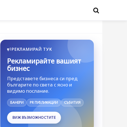
РЕКЛАМИРАЙ ТУК
Рекламирайте вашият
бизнес
Представете бизнеса си пред
българите по света с ясно и
видимо послание.
БАНЕРИ
PR ПУБЛИКАЦИИ
СЪБИТИЯ
ВИЖ ВЪЗМОЖНОСТИТЕ