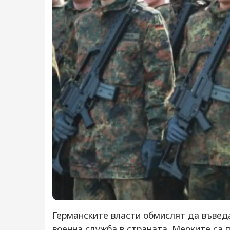
Германските власти обмислят да въведа
военна служба в страната. Мерките са