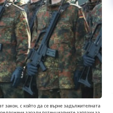
т закон, с който да се върне задължителната
 предложени заради потенциалните заплахи за