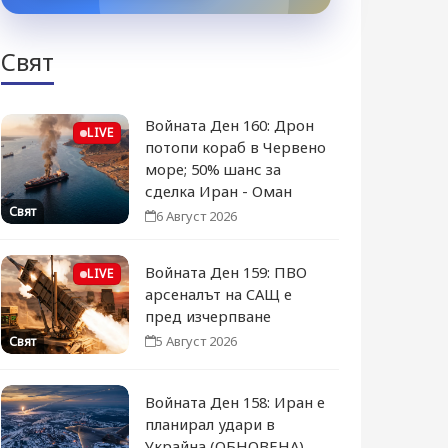
Свят
Войната Ден 160: Дрон
LIVE
потопи кораб в Червено
море; 50% шанс за
сделка Иран - Оман
Свят
6 Август 2026
Войната Ден 159: ПВО
LIVE
арсеналът на САЩ е
пред изчерпване
5 Август 2026
Свят
Войната Ден 158: Иран е
планирал удари в
Украйна (ОБНОВЕНА)