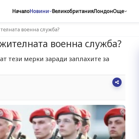
Начало
Новини
Великобритания
Лондон
Още
телната военна служба?
жителната военна служба?
ат тези мерки заради заплахите за