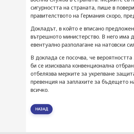
сигурността на страната, пише в повер
правителството на Германия скоро, пр
Докладът, в който е вписано предложен
вътрешното министерство. В него има д
евентуално разполагане на натовски си
В доклада се посочва, че вероятността
би се изисквала конвенционална отбрана
отбелязва мерките за укрепване защита
превенция на заплахите за бъдещето на
всичко.
НАЗАД