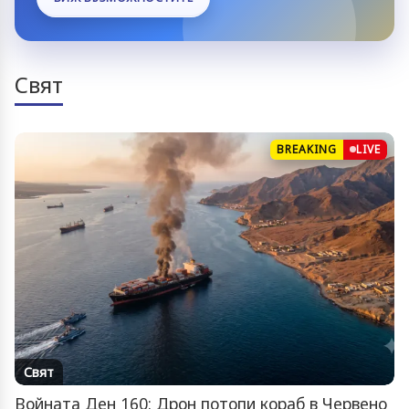
Свят
BREAKING
LIVE
Свят
Войната Ден 160: Дрон потопи кораб в Червено