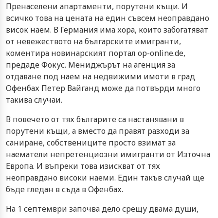
Пренаселени апартаменти, порутени къщи. И
всичко това на цената на един съвсем неоправдано
висок наем. В Германия има хора, които забогатяват
от невежеството на българските имигранти,
коментира новинарският портал op-online.de,
предаде Фокус. Мениджърът на агенция за
отдаване под наем на недвижими имоти в град
Офенбах Петер Вайганд може да потвърди много
такива случаи.
В повечето от тях българите са настанявани в
порутени къщи, а вместо да правят разходи за
саниране, собствениците просто взимат за
наематели непретенциозни имигранти от Източна
Европа. И въпреки това изискват от тях
неоправдано високи наеми. Един такъв случай ще
бъде гледан в съда в Офенбах.
На 1 септември започва дело срещу двама души,