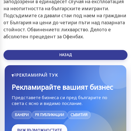
заподозрени в единадесет случая на експлоатация
на неопитността на българските имигранти.
Подсъдимите са давали стаи под наем на граждани
от България на цени до четири пъти над пазарната
стойност. Обвинението: лихварство. Делото е
абсолютен прецедент за Офенбах.
НАЗАД
РЕКЛАМИРАЙ ТУК
Рекламирайте вашият бизнес
Представете бизнеса си пред българите по
света с ясно и видимо послание.
БАНЕРИ
PR ПУБЛИКАЦИИ
СЪБИТИЯ
ВИЖ ВЪЗМОЖНОСТИТЕ