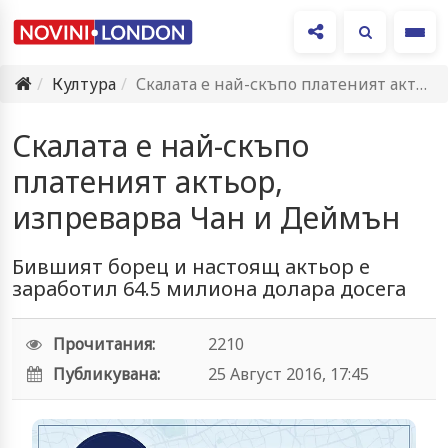
Ме
Култура
Скалата е най-скъпо платеният актьор, изпреварва Чан и Деймън
Скалата е най-скъпо
платеният актьор,
изпреварва Чан и Деймън
Бившият борец и настоящ актьор е
заработил 64.5 милиона долара досега
Прочитания:
2210
Публикувана:
25 Август 2016, 17:45