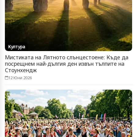
Култура
Мистиката на Лятното слънцестоене: Къде да
посрещнем най-дългия ден извън тълпите на
Стоунхендж
12 Юни 2026