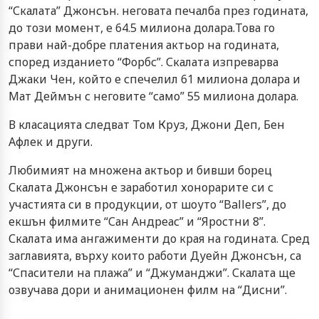
“Скалата” Джонсън. неговата печалба през годината,
до този момент, е 64.5 милиона долара.Това го
прави най-добре платения актьор на годината,
според изданието “Форбс”. Скалата изпреварва
Джаки Чен, който е спечелил 61 милиона долара и
Мат Деймън с неговите “само” 55 милиона долара.
В класацията следват Том Круз, Джони Деп, Бен
Афлек и други.
Любимият на множена актьор и бивши борец
Скалата Джонсън е заработил хонорарите си с
участията си в продукции, от шоуто “Ballers”, до
екшън филмите “Сан Андреас” и “Яростни 8”.
Скалата има ангажименти до края на годината. Сред
заглавията, върху които работи Дуейн Джонсън, са
“Спасители на плажа” и “Джуманджи”. Скалата ще
озвучава дори и анимационен филм на “Дисни”.