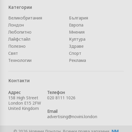
Категории
Великобритания
България
Лондон
Европа
Любопитно
Мнения
Лайфстайл
Култура
Полезно
Здраве
Свят
Спорт
Технологии
Реклама
Контакти
Адрес
Телефон
158 High Street
020 8111 1026
London E15 2FW
United Kingdom
Email
advertising@novini.london
© 2026 Новини Лондон. Всички права запазени.
NM