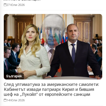
27 Юли 2026
България
След ултиматума за американските самолети:
Кабинетът извади патриарх Кирил и бившия
шеф на „Лукойл“ от европейските санкции
14 Юли 2026