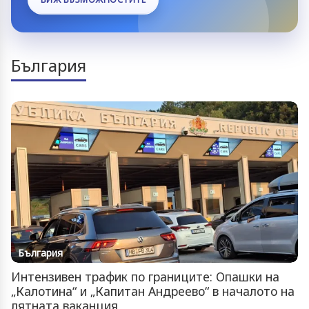
България
България
Интензивен трафик по границите: Опашки на
„Калотина“ и „Капитан Андреево“ в началото на
лятната ваканция