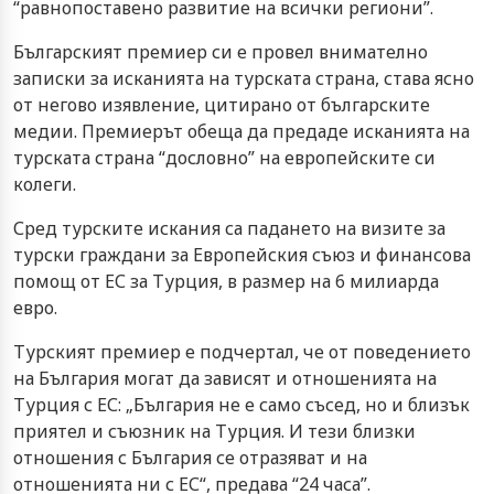
“равнопоставено развитие на всички региони”.
Българският премиер си е провел внимателно
записки за исканията на турската страна, става ясно
от негово изявление, цитирано от българските
медии. Премиерът обеща да предаде исканията на
турската страна “дословно” на европейските си
колеги.
Сред турските искания са падането на визите за
турски граждани за Европейския съюз и финансова
помощ от ЕС за Турция, в размер на 6 милиарда
евро.
Турският премиер е подчертал, че от поведението
на България могат да зависят и отношенията на
Турция с ЕС: „България не е само съсед, но и близък
приятел и съюзник на Турция. И тези близки
отношения с България се отразяват и на
отношенията ни с ЕС“, предава “24 часа”.