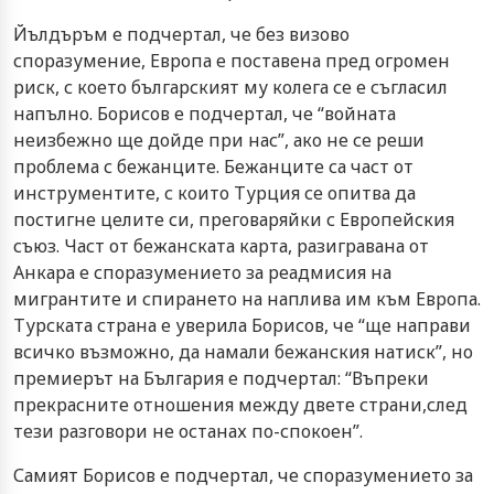
Йълдъръм е подчертал, че без визово
споразумение, Европа е поставена пред огромен
риск, с което българският му колега се е съгласил
напълно. Борисов е подчертал, че “войната
неизбежно ще дойде при нас”, ако не се реши
проблема с бежанците. Бежанците са част от
инструментите, с които Турция се опитва да
постигне целите си, преговаряйки с Европейския
съюз. Част от бежанската карта, разигравана от
Анкара е споразумението за реадмисия на
мигрантите и спирането на наплива им към Европа.
Турската страна е уверила Борисов, че “ще направи
всичко възможно, да намали бежанския натиск”, но
премиерът на България е подчертал: “Въпреки
прекрасните отношения между двете страни,след
тези разговори не останах по-спокоен”.
Самият Борисов е подчертал, че споразумението за