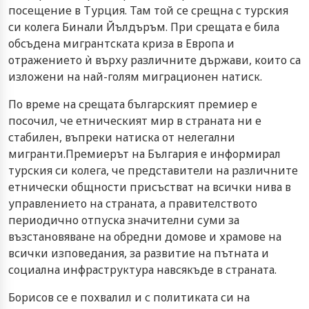
посещение в Турция. Там той се срещна с турския
си колега Бинали Йълдъръм. При срещата е била
обсъдена мигрантската криза в Европа и
отражението ѝ върху различните държави, които са
изложени на най-голям миграционен натиск.
По време на срещата българският премиер е
посочил, че етническият мир в страната ни е
стабилен, въпреки натиска от нелегални
мигранти.Премиерът на България е информирал
турския си колега, че представители на различните
етнически общности присъстват на всички нива в
управлението на страната, а правителството
периодично отпуска значителни суми за
възстановяване на обредни домове и храмове на
всички изповедания, за развитие на пътната и
социална инфраструктура навсякъде в страната.
Борисов се е похвалил и с политиката си на