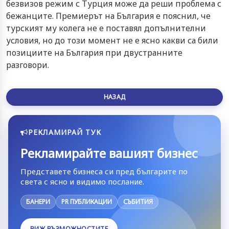
безвизов режим с Турция може да реши проблема с
бежанците. Премиерът на България е пояснил, че
турският му колега не е поставял допълнителни
условия, но до този момент не е ясно какви са били
позициите на България при двустранните
разговори.
НАЗАД
РЕКЛАМИРАЙ ТУК
Рекламирайте вашият бизнес
Представете бизнеса си пред българите по
света с ясно и видимо послание.
БАНЕРИ
PR ПУБЛИКАЦИИ
СЪБИТИЯ
ВИЖ ВЪЗМОЖНОСТИТЕ