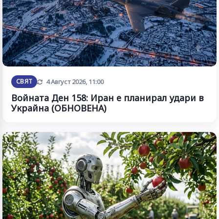
Обновена
СВЯТ
4 Август 2026, 11:00
Войната Ден 158: Иран е планирал удари в
Украйна (ОБНОВЕНА)