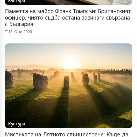
Култура
Паметта на майор Франк Томпсън: Британският
офицер, чиято съдба остана завинаги свързана
с България
13 Юни 2026
Култура
Мистиката на Лятното слънцестоене: Къде да