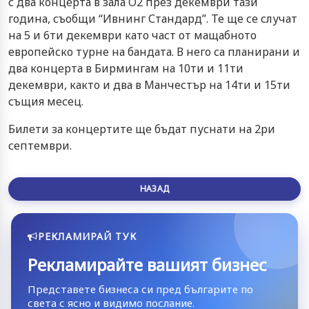
с два концерта в зала О2 през декември тази
година, съобщи “Ивнинг Стандард”. Те ще се случат
на 5 и 6ти декември като част от мащабното
европейско турне на бандата. В него са планирани и
два концерта в Бирмингам на 10ти и 11ти
декември, както и два в Манчестър на 14ти и 15ти
същия месец.
Билети за концертите ще бъдат пуснати на 2ри
септември.
НАЗАД
РЕКЛАМИРАЙ ТУК
Рекламирайте вашият бизнес
Представете бизнеса си пред българите по
света с ясно и видимо послание.