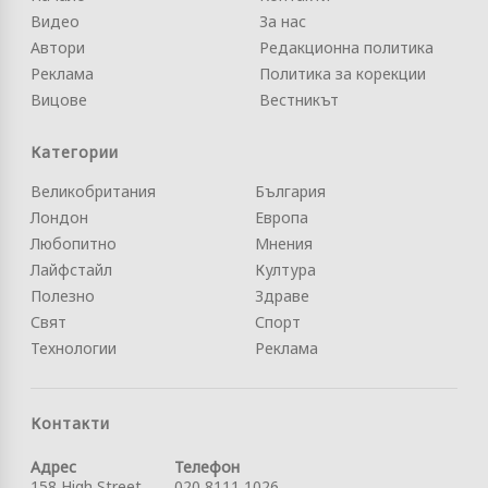
Видео
За нас
Автори
Редакционна политика
Реклама
Политика за корекции
Вицове
Вестникът
Категории
Великобритания
България
Лондон
Европа
Любопитно
Мнения
Лайфстайл
Култура
Полезно
Здраве
Свят
Спорт
Технологии
Реклама
Контакти
Адрес
Телефон
158 High Street
020 8111 1026