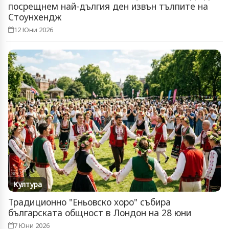
посрещнем най-дългия ден извън тълпите на
Стоунхендж
12 Юни 2026
Култура
Традиционно "Еньовско хоро" събира
българската общност в Лондон на 28 юни
7 Юни 2026