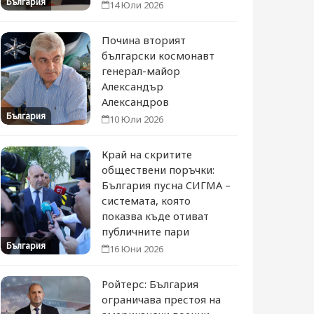
България
14 Юли 2026
Почина вторият
български космонавт
генерал-майор
Александър
Александров
България
10 Юли 2026
Край на скритите
обществени поръчки:
България пусна СИГМА –
системата, която
показва къде отиват
публичните пари
България
16 Юни 2026
Ройтерс: България
ограничава престоя на