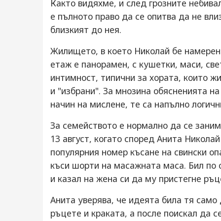
Както видяхме, и след грозните небивал
е пълното право да се опитва да не вл
близкият до нея.
Жилището, в което Николай бе намерен
етаж е панорамен, с кушетки, маси, св
интимност, типични за хората, които ж
и "избрани". За мнозина обясненията на
начин на мислене, те са напълно логичн
За семейството е нормално да се зани
13 август, когато според Анита Никола
популярния номер късане на свински оп
къси шорти на масажната маса. Бил по 
и казал на жена си да му пристегне ръц
Анита уверява, че идеята била тя само 
ръцете и краката, а после поискал да с