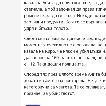
казал на Анита да пристяга още, за да
стегнала, а той започнал да прави типи
раменете, за да ги скъса. Някъде по т
заръчани продукти. Когато се върнала, 
удря и блъска тялото.
След това слязла на долния етаж, къде
момент тя очевидно не е осъзнала, че 
казала на Киро, че някой е убил мъжа й.
да звънне на 160, защото не знаел, че
е 112. Така дошли полицаите.
Според тях през цялото време Анита би
хората и само това повтаряла. Не усет
категорични са ченгета. Те се оплакват
признае „за убийството".