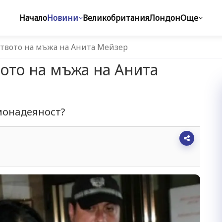
Начало
Новини
Великобритания
Лондон
Още
ството на мъжа на Анита Мейзер
вото на мъжа на Анита
монадеяност?