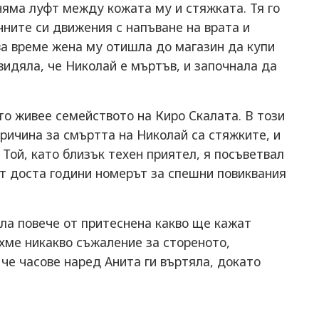
 няма луфт между кожата му и стяжката. Тя го
чните си движения с напъване на врата и
ова време жена му отишла до магазин да купи
видяла, че Николай е мъртъв, и започнала да
то живее семейството на Киро Скалата. В този
причина за смъртта на Николай са стяжките, и
 Той, като близък техен приятел, я посъветвал
 от доста години номерът за спешни повиквания
ла повече от притеснена какво ще кажат
ихме никакво съжаление за стореното,
, че часове наред Анита ги въртяла, докато