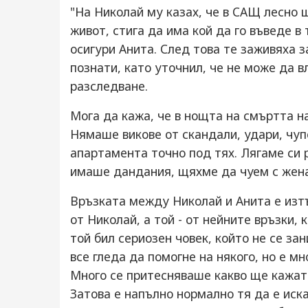
"На Николай му казах, че в САЩ лесно 
живот, стига да има кой да го въведе в
осигури Анита. След това те заживяха 
познати, като уточнил, че не може да 
разследване.
Мога да кажа, че в нощта на смъртта 
Нямаше викове от скандали, удари, чупе
апартамента точно под тях. Лягаме си 
имаше дандания, щяхме да чуем с жена
Връзката между Николай и Анита е изтъ
от Николай, а той - от нейните връзки,
той бил сериозен човек, който не се за
все гледа да помогне на някого, но е м
Много се притесняваше какво ще кажат 
Затова е напълно нормално тя да е иска