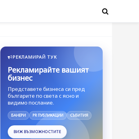
РЕКЛАМИРАЙ ТУК
Рекламирайте вашият
бизнес
Представете бизнеса си пред
българите по света с ясно и
видимо послание.
БАНЕРИ
PR ПУБЛИКАЦИИ
СЪБИТИЯ
ВИЖ ВЪЗМОЖНОСТИТЕ