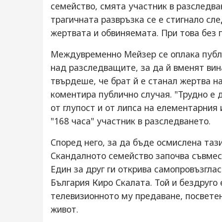
семейство, смята участник в разследва
трагичната развръзка се е стигнало сл
жертвата и обвиняемата. При това без 
Междувременно Мейзер се оплака публи
над разследващите, за да й вменят вина
твърдеше, че брат й е станал жертва н
коментира публично случая. "Трудно е 
от глупост и от липса на елементарния
"168 часа" участник в разследването.
Според него, за да бъде осмислена тази
Скандалното семейство започва съвмест
Един за друг ги открива самопровъзглас
България Киро Скалата. Той и бездруго 
телевизионното му предаване, посветен
живот.