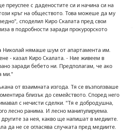
ще преуспее с даденостите си и начина си на
 този кръг на обществото. Това можеше да му
заедно", споделил Киро Скалата пред свои
влиза в подробности заради прокурорското
на Николай нямаше шум от апартамента им.
не - казал Киро Скалата. - Ние живеем в
рано заради бебето ни. Предполагам, че ако
 ми."
кана от взаимната изгода. Тя се възползваше
 коментира близък до семейството. Според него
нимавал с нечисти сделки. "Тя е добродушна,
ного лесно ранима. И лесно манипулируема.
другите за нея, какво ще напишат в медиите.
ла да не се огласява случката пред медиите.