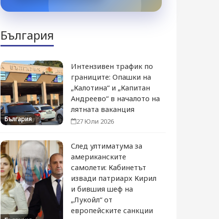
България
Интензивен трафик по
границите: Опашки на
„Калотина“ и „Капитан
Андреево“ в началото на
лятната ваканция
България
27 Юли 2026
След ултиматума за
американските
самолети: Кабинетът
извади патриарх Кирил
и бившия шеф на
„Лукойл“ от
европейските санкции