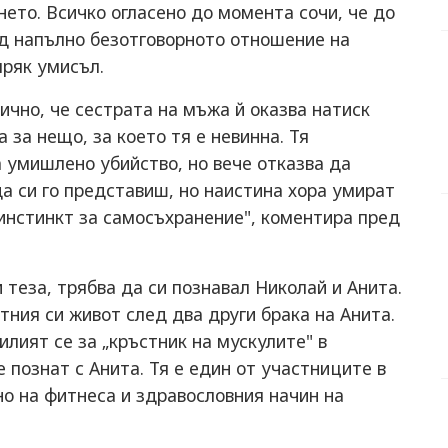
нето. Всичко огласено до момента сочи, че до
ед напълно безотговорното отношение на
пряк умисъл.
чно, че сестрата на мъжа й оказва натиск
 за нещо, за което тя е невинна. Тя
а умишлено убийство, но вече отказва да
да си го представиш, но наистина хора умират
 инстинкт за самосъхранение", коментира пред
 теза, трябва да си познавал Николай и Анита.
ния си живот след два други брака на Анита.
илият се за „кръстник на мускулите" в
е познат с Анита. Тя е един от участниците в
о на фитнеса и здравословния начин на