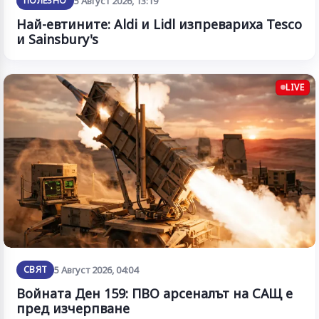
ПОЛЕЗНО
5 Август 2026, 13:19
Най-евтините: Aldi и Lidl изпревариха Tesco
и Sainsbury's
LIVE
СВЯТ
5 Август 2026, 04:04
Войната Ден 159: ПВО арсеналът на САЩ е
пред изчерпване