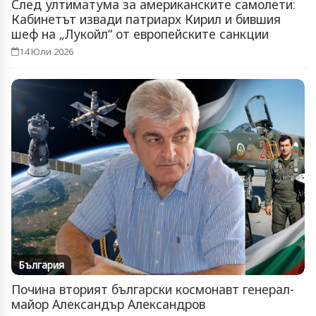
След ултиматума за американските самолети:
Кабинетът извади патриарх Кирил и бившия
шеф на „Лукойл“ от европейските санкции
14 Юли 2026
България
Почина вторият български космонавт генерал-
майор Александър Александров