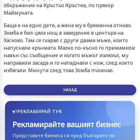
обкръжение на Кръстьо Кръстев, по прякор
Маймуната.
Баща е на едно дете, а жена му е бременна отново.
Зомба е бил цяла нощ в заведение в центъра на
Хасково. Там се скарал с други двама мъже, които
напуснали кръчмата. Малко по-късно го примамили
навън със съобщение и когато мъжът излязъл, му
направили засада и го нападнали с нож, след което
избягали. Минути след това Зомба пчоинал.
НАЗАД
РЕКЛАМИРАЙ ТУК
Рекламирайте вашият бизнес
Представете бизнеса си пред българите по