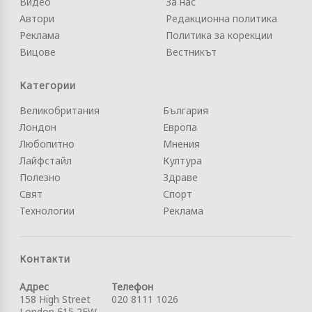
Видео
За нас
Автори
Редакционна политика
Реклама
Политика за корекции
Вицове
Вестникът
Категории
Великобритания
България
Лондон
Европа
Любопитно
Мнения
Лайфстайл
Култура
Полезно
Здраве
Свят
Спорт
Технологии
Реклама
Контакти
Адрес
Телефон
158 High Street
020 8111 1026
London E15 2FW