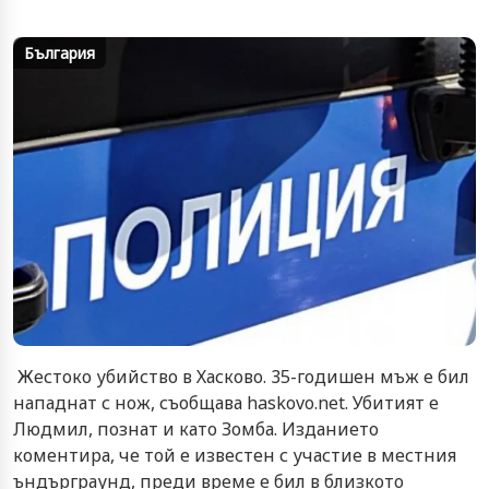
България
Жестоко убийство в Хасково. 35-годишен мъж е бил
нападнат с нож, съобщава haskovo.net. Убитият е
Людмил, познат и като Зомба. Изданието
коментира, че той е известен с участие в местния
ъндърграунд, преди време е бил в близкото