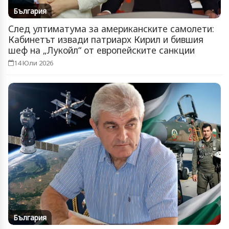
България
След ултиматума за американските самолети:
Кабинетът извади патриарх Кирил и бившия
шеф на „Лукойл“ от европейските санкции
14 Юли 2026
България