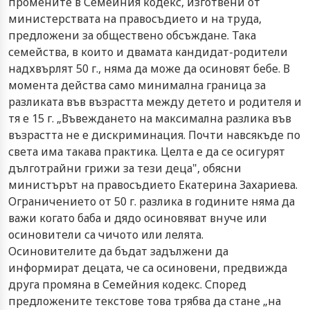
промените в Семейния кодекс, изготвени от
министерствата на правосъдието и на труда,
предложени за обществено обсъждане. Така
семейства, в които и двамата кандидат-родители
надхвърлят 50 г., няма да може да осиновят бебе. В
момента действа само минимална граница за
разликата във възрастта между детето и родителя и
тя е 15 г. „Въвеждането на максимална разлика във
възрастта не е дискриминация. Почти навсякъде по
света има такава практика. Целта е да се осигурят
дълготрайни грижи за тези деца", обясни
министърът на правосъдието Екатерина Захариева.
Ограничението от 50 г. разлика в годините няма да
важи когато баба и дядо осиновяват внуче или
осиновители са чичото или лелята.
Осиновителите да бъдат задължени да
информират децата, че са осиновени, предвижда
друга промяна в Семейния кодекс. Според
предложените текстове това трябва да стане „на