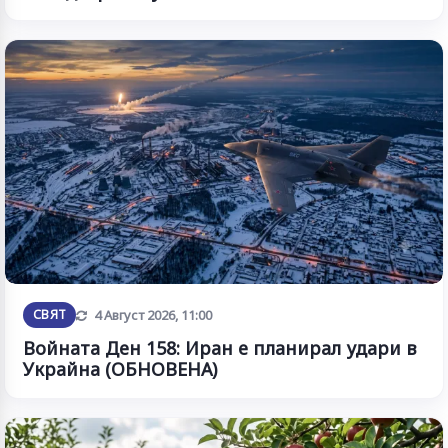
Обновена
СВЯТ
4 Август 2026, 11:00
Войната Ден 158: Иран е планирал удари в
Украйна (ОБНОВЕНА)