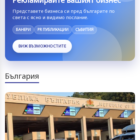
Представете бизнеса си пред българите по
света с ясно и видимо послание.
БАНЕРИ
PR ПУБЛИКАЦИИ
СЪБИТИЯ
ВИЖ ВЪЗМОЖНОСТИТЕ
България