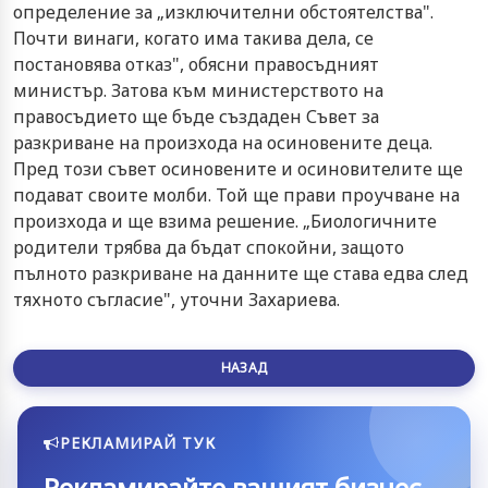
определение за „изключителни обстоятелства".
Почти винаги, когато има такива дела, се
постановява отказ", обясни правосъдният
министър. Затова към министерството на
правосъдието ще бъде създаден Съвет за
разкриване на произхода на осиновените деца.
Пред този съвет осиновените и осиновителите ще
подават своите молби. Той ще прави проучване на
произхода и ще взима решение. „Биологичните
родители трябва да бъдат спокойни, защото
пълното разкриване на данните ще става едва след
тяхното съгласие", уточни Захариева.
НАЗАД
РЕКЛАМИРАЙ ТУК
Рекламирайте вашият бизнес