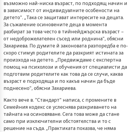
възможно най-ниска възраст, по подходящ начин и
в зависимост от индивидуалните особености на
детето". „Така се защитават интересите на децата.
За съжаление осиновените деца в момента
разбират за това често в тийнейджърска възраст –
от недоброжелателен съсед или роднина", обясни
Захариева. По думите й законовата разпоредба е по-
скоро стимул родителите да разкрият истината за
произхода на детето. „Предвиждаме с експертна
помощ на психолози и обучения от специалисти да
подготвим родителите как това да се случи, каква
възраст е подходяща и по какъв начин да бъде
поднесено", обясни Захариева.
Както вече в. "Стандарт" написа, с промените в
Семейния кодекс се услеснява разкриването на
тайната на осиновяване. Сега това може да стане
само при изключителни обстоятелства и то с
решение на съда. „Практиката показва, че няма