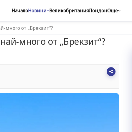
Начало
Новини
Великобритания
Лондон
Още
й-много от „Брекзит“?
най-много от „Брекзит“?