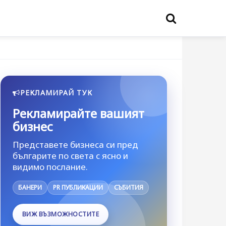
РЕКЛАМИРАЙ ТУК
Рекламирайте вашият
бизнес
Представете бизнеса си пред
българите по света с ясно и
видимо послание.
БАНЕРИ
PR ПУБЛИКАЦИИ
СЪБИТИЯ
ВИЖ ВЪЗМОЖНОСТИТЕ