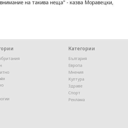
нимание на такива неща" - казва Моравецки,
гории
Категории
обритания
България
н
Европа
итно
Мнения
айл
Култура
но
Здраве
Спорт
логии
Реклама