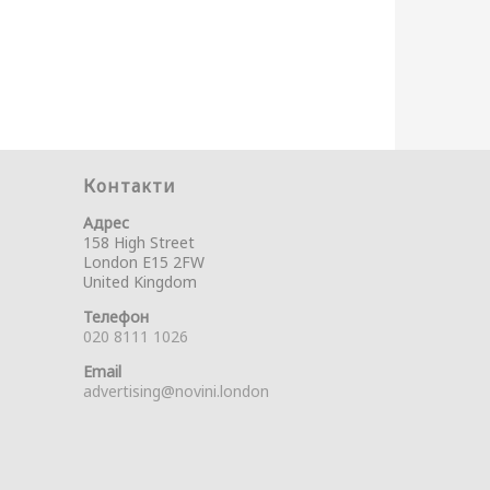
Контакти
Адрес
158 High Street
London E15 2FW
United Kingdom
Телефон
020 8111 1026
Email
advertising@novini.london