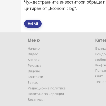
Чуждестранните инвеститори обръщат в
цитиран от „Economic.bg”.
НАЗАД
Меню
Кате
Начало
Велик
Видео
Лондо
Автори
Любоп
Реклама
Лайфст
Полез
Вицове
Свят
Контакти
Техно
За нас
Редакционна политика
Политика за корекции
Вестникът