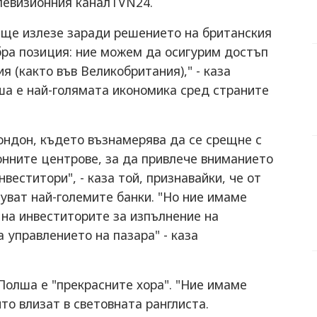
елевизионния каналTVN24.
я ще излезе заради решението на британския
бра позиция: ние можем да осигурим достъп
я (както във Великобритания)," - каза
ша е най-голямата икономика сред страните
ондон, където възнамерява да се срещне с
онните центрове, за да привлече вниманието
еститори", - каза той, признавайки, че от
уват най-големите банки. "Но ние имаме
 на инвеститорите за изпълнение на
 управлението на пазара" - каза
Полша е "прекрасните хора". "Ние имаме
то влизат в световната ранглиста.