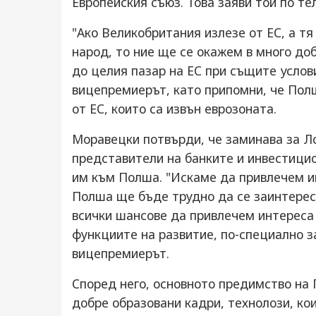
Европейския съюз. Това заяви той по т
"Ако Великобритания излезе от ЕС, а т
народ, то ние ще се окажем в много до
до целия пазар на ЕС при същите услови
вицепремиерът, като припомни, че Пол
от ЕС, които са извън еврозоната.
Моравецки потвърди, че заминава за Л
представители на банките и инвестици
им към Полша. "Искаме да привлечем инв
Полша ще бъде трудно да се заинтерес
всички шансове да привлечем интереса
функциите на развитие, по-специално за
вицепремиерът.
Според него, основното предимство на 
добре образовани кадри, технолози, кои