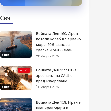
Свят
Войната Ден 160: Дрон
потопи кораб в Червено
море; 50% шанс за
сделка Иран - Оман
Свят
6 Август 2026
Войната Ден 159: ПВО
LIVE
арсеналът на САЩ е
пред изчерпване
5 Август 2026
Свят
Войната Ден 158: Иран е
планирал удари в