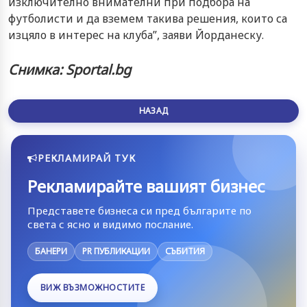
изключително внимателни при подбора на
футболисти и да вземем такива решения, които са
изцяло в интерес на клуба”, заяви Йорданеску.
Снимка: Sportal.bg
НАЗАД
РЕКЛАМИРАЙ ТУК
Рекламирайте вашият бизнес
Представете бизнеса си пред българите по
света с ясно и видимо послание.
БАНЕРИ
PR ПУБЛИКАЦИИ
СЪБИТИЯ
ВИЖ ВЪЗМОЖНОСТИТЕ