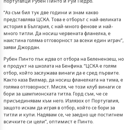
португалци Рубен Пинто и Руй Педро.
“Аз съм бил тук две години и знам какво
представлява ЦСКА. Това е отборът с най-великата
история в България, с най-много фенове и най-
много титли. Да носиш червената фланелка, е
наистина голяма отговорност за всеки един играч”,
заяви Джордан.
Рубен Пинто пък идва от отбора на Беленензеш, но
е продукт на школата на Бенфика. “ЦСКА е голям
отбор, който заслужава винаги да е сред първите.
Както каза Вилмар, да носиш фланелката на тима, е
голяма отговорност. Мисля, че този клуб винаги се
бори за шампионската титла. Горд съм, че се
присъединявам към него. Излязох от Португалия,
защото искам да играя в отбор, който се бори за
титли и купи. Надявам се, че заедно ще постигнем
всичките си цели”, оптимист е Пинто.