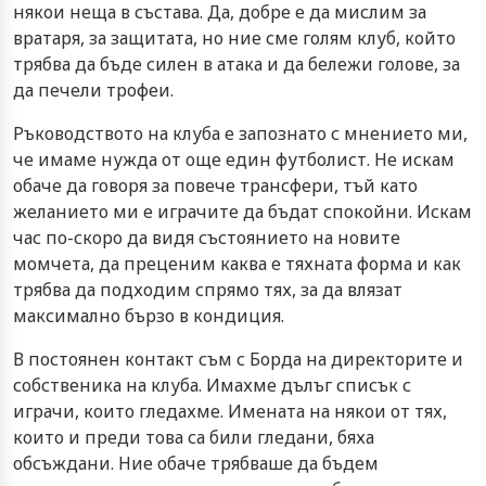
някои неща в състава. Да, добре е да мислим за
вратаря, за защитата, но ние сме голям клуб, който
трябва да бъде силен в атака и да бележи голове, за
да печели трофеи.
Ръководството на клуба е запознато с мнението ми,
че имаме нужда от още един футболист. Не искам
обаче да говоря за повече трансфери, тъй като
желанието ми е играчите да бъдат спокойни. Искам
час по-скоро да видя състоянието на новите
момчета, да преценим каква е тяхната форма и как
трябва да подходим спрямо тях, за да влязат
максимално бързо в кондиция.
В постоянен контакт съм с Борда на директорите и
собственика на клуба. Имахме дълъг списък с
играчи, които гледахме. Имената на някои от тях,
които и преди това са били гледани, бяха
обсъждани. Ние обаче трябваше да бъдем