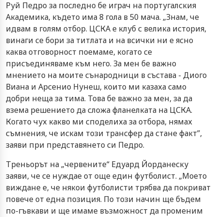
Руй Педро за последно бе играч на португалския
Академика, където има 8 гола в 50 мача. „Знам, че
идвам в голям отбор. ЦСКА е клуб с велика история,
винаги се бори за титлата и на всички ни е ясно
каква отговорност поемаме, когато се
присъединяваме към него. За мен бе важно
мнението на моите сънародници в състава - Диого
Виана и Арсенио Нунеш, които ми казаха само
добри неща за тима. Това бе важно за мен, за да
взема решението да сложа фланелката на ЦСКА.
Когато чух какво ми споделиха за отбора, нямах
съмнения, че искам този трансфер да стане факт”,
заяви при представянето си Педро.
Треньорът на „червените“ Едуард Йорданеску
заяви, че се нуждае от още един футболист. „Моето
виждане е, че някои футболисти трябва да покриват
повече от една позиция. По този начин ще бъдем
по-гъвкави и ще имаме възможност да променим