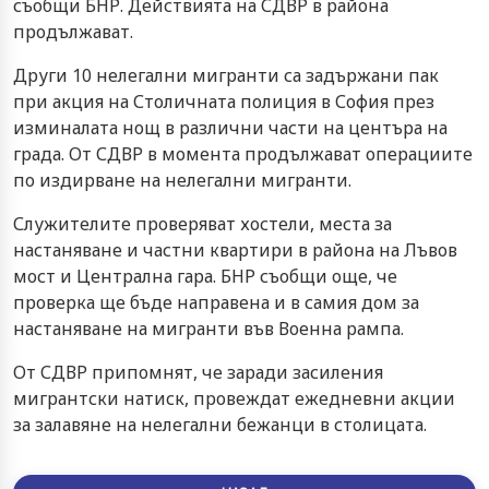
съобщи БНР. Действията на СДВР в района
продължават.
Други 10 нелегални мигранти са задържани пак
при акция на Столичната полиция в София през
изминалата нощ в различни части на центъра на
града. От СДВР в момента продължават операциите
по издирване на нелегални мигранти.
Служителите проверяват хостели, места за
настаняване и частни квартири в района на Лъвов
мост и Централна гара. БНР съобщи още, че
проверка ще бъде направена и в самия дом за
настаняване на мигранти във Военна рампа.
От СДВР припомнят, че заради засиления
мигрантски натиск, провеждат ежедневни акции
за залавяне на нелегални бежанци в столицата.