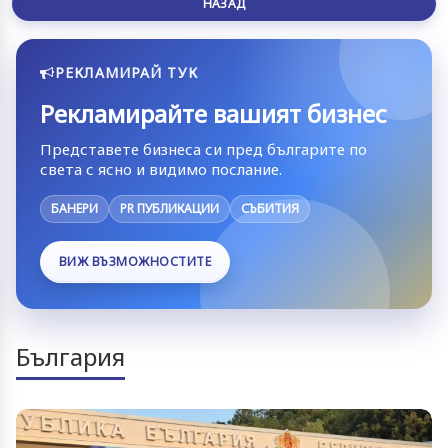
НАЗАД
РЕКЛАМИРАЙ ТУК
Рекламирайте вашият бизнес
Представете бизнеса си пред българите по
света с ясно и видимо послание.
БАНЕРИ
PR ПУБЛИКАЦИИ
СЪБИТИЯ
ВИЖ ВЪЗМОЖНОСТИТЕ
България