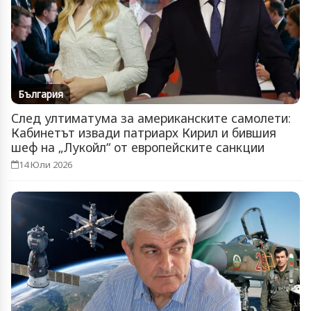
България
След ултиматума за американските самолети:
Кабинетът извади патриарх Кирил и бившия
шеф на „Лукойл“ от европейските санкции
14 Юли 2026