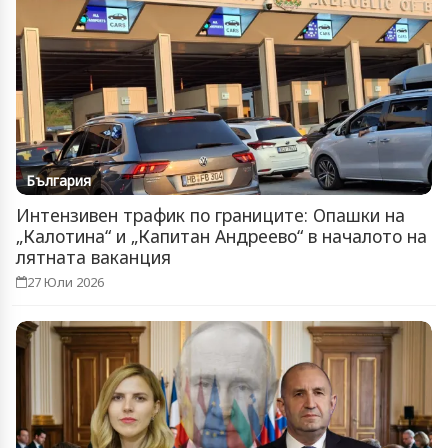
България
Интензивен трафик по границите: Опашки на
„Калотина“ и „Капитан Андреево“ в началото на
лятната ваканция
27 Юли 2026