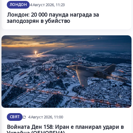
ЛОНДОН
4 Август 2026, 11:23
Лондон: 20 000 паунда награда за
заподозрян в убийство
Обновена
СВЯТ
4 Август 2026, 11:00
Войната Ден 158: Иран е планирал удари в