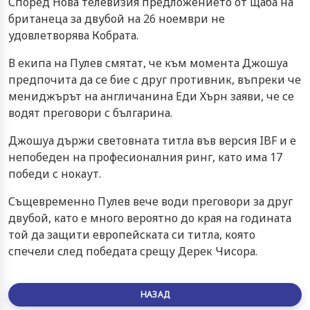
Според Нова телевизия предложението от щаба на
британеца за двубой на 26 ноември не
удовлетворява Кобрата.
В екипа на Пулев смятат, че към момента Джошуа
предпочита да се бие с друг противник, въпреки че
мениджърът на англичанина Еди Хърн заяви, че се
водят преговори с българина.
Джошуа държи световната титла във версия IBF и е
непобеден на професионалния ринг, като има 17
победи с нокаут.
Същевременно Пулев вече води преговори за друг
двубой, като е много вероятно до края на годината
той да защити европейската си титла, която
спечели след победата срещу Дерек Чисора.
НАЗАД