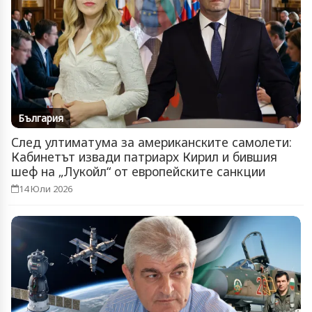
България
След ултиматума за американските самолети:
Кабинетът извади патриарх Кирил и бившия
шеф на „Лукойл“ от европейските санкции
14 Юли 2026