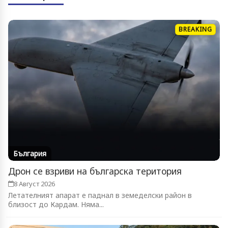
BREAKING
България
Дрон се взриви на българска територия
8 Август 2026
Летателният апарат е паднал в земеделски район в
близост до Кардам. Няма...