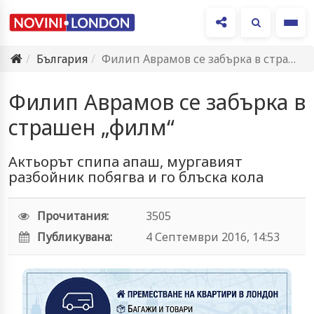
Ме
България
Филип Аврамов се забърка в страшен „филм“
Филип Аврамов се забърка в
страшен „филм“
Актьорът спипа апаш, мургавият
разбойник побягва и го блъска кола
Прочитания:
3505
Публикувана:
4 Септември 2016, 14:53