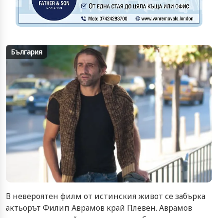
България
В невероятен филм от истинския живот се забърка
актьорът Филип Аврамов край Плевен. Аврамов