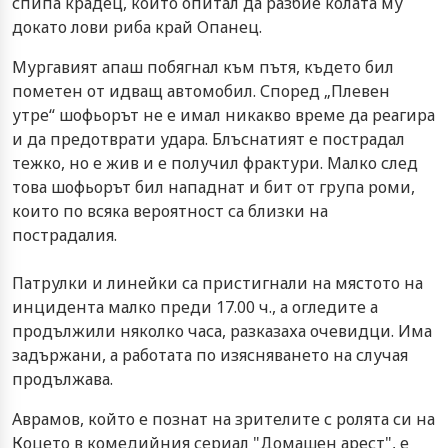
спипа крадец, който опитал да разбие колата му
докато лови риба край Опанец.
Мургавият апаш побягнал към пътя, където бил
пометен от идващ автомобил. Според „Плевен
утре“ шофьорът не е имал никакво време да реагира
и да предотврати удара. Блъснатият е пострадал
тежко, но е жив и е получил фрактури. Малко след
това шофьорът бил нападнат и бит от група роми,
които по всяка вероятност са близки на
пострадалия.
Патрулки и линейки са пристигнали на мястото на
инцидента малко преди 17.00 ч., а огледите а
продължили няколко часа, разказаха очевидци. Има
задържани, а работата по изясняването на случая
продължава.
Аврамов, който е познат на зрителите с ролята си на
Коцето в комедийния сериал "Домашен арест", е