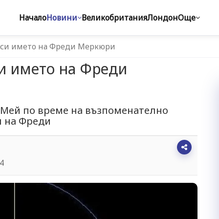
Начало
Новини
Великобритания
Лондон
Още
оси името на Фреди Меркюри
и името на Фреди
 Мей по време на възпоменателно
н на Фреди
14