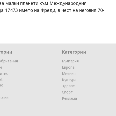
 за малки планети към Международния
а 17473 името на Фреди, в чест на неговия 70-
гории
Категории
обритания
България
н
Европа
итно
Мнения
айл
Култура
но
Здраве
Спорт
логии
Реклама