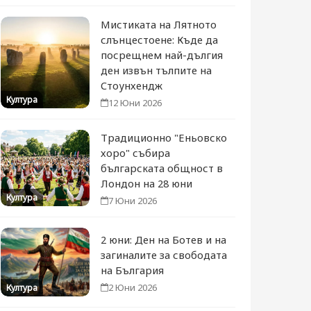
Мистиката на Лятното
слънцестоене: Къде да
посрещнем най-дългия
ден извън тълпите на
Стоунхендж
Култура
12 Юни 2026
Традиционно "Еньовско
хоро" събира
българската общност в
Лондон на 28 юни
Култура
7 Юни 2026
2 юни: Ден на Ботев и на
загиналите за свободата
на България
2 Юни 2026
Култура