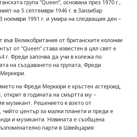
нската група “Queen”, основана през 1970 г.,
ият на 5 септември 1946 г. в Занзибар
23 ноември 1991 г. и умира на следващия ден –
т във Великобритания от британските колонии
нтът от “Queen” става известен в цял свят е
4 г. Фреди започва да учи в колежа по
ната на създаването на групата, Фреди
 Меркюри.
 името на Фреди Меркюри е кръстен астероид,
, открит в годината на смъртта му –
ия музикант. Решението е взето от
чийто център за малки планети и преди е
анди и музиканти. Новината е съобщена
 възпоменателно парти в Швейцария: