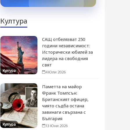
Култура
САЩ отбелязват 250
години независимост:
Исторически юбилей за
лидера на свободния
свят
Култура
4 Юли 2026
Паметта на майор
Франк Томпсън:
Британският офицер,
чиято съдба остана
завинаги свързана с
България
Култура
13 Юни 2026