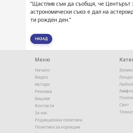
“Щастлив съм да съобщя, че Центърът
астрономически съюз е дал на астероид
ти рожден ден.”
НАЗАД
Меню
Кате
Начало
Велик
Видео
Лондо
Автори
Любоп
Реклама
Лайфст
Полез
Вицове
Свят
Контакти
Техно
За нас
Редакционна политика
Политика за корекции