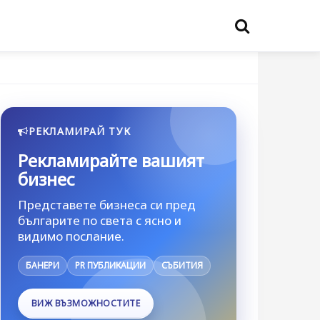
РЕКЛАМИРАЙ ТУК
Рекламирайте вашият
бизнес
Представете бизнеса си пред
българите по света с ясно и
видимо послание.
БАНЕРИ
PR ПУБЛИКАЦИИ
СЪБИТИЯ
ВИЖ ВЪЗМОЖНОСТИТЕ