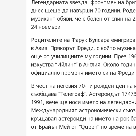
Легендарната звезда, фронтмен на брита
днес щеше да навърши 70 години. Роден
музикант обяви, че е болен от спин на 
24 ноември.
Родителите на Фарук Булсара емигрира
в Азия. Прякорът Фреди, с който музика
още от училищните му години. През 196
изкуства “Ийлинг” в Англия. Около годи
официално променя името си на Фреди
В чест на неговия 70-ти рожден ден на
съобщава “Телеграф”. Астероидът 17473
1991, вече ще носи името на легендарн
Международният астрономически съюз, 
кръщавал астероиди на името на рок б
от Брайън Мей от “Queen” по време на