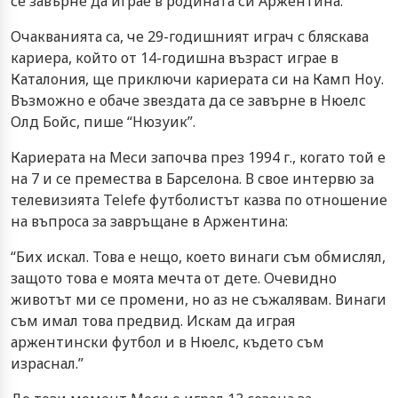
се завърне да играе в родината си Аржентина.
Очакванията са, че 29-годишният играч с бляскава
кариера, който от 14-годишна възраст играе в
Каталония, ще приключи кариерата си на Камп Ноу.
Възможно е обаче звездата да се завърне в Нюелс
Олд Бойс, пише “Нюзуик”.
Кариерата на Меси започва през 1994 г., когато той е
на 7 и се премества в Барселона. В свое интервю за
телевизията Telefe футболистът казва по отношение
на въпроса за завръщане в Аржентина:
“Бих искал. Това е нещо, което винаги съм обмислял,
защото това е моята мечта от дете. Очевидно
животът ми се промени, но аз не съжалявам. Винаги
съм имал това предвид. Искам да играя
аржентински футбол и в Нюелс, където съм
израснал.”