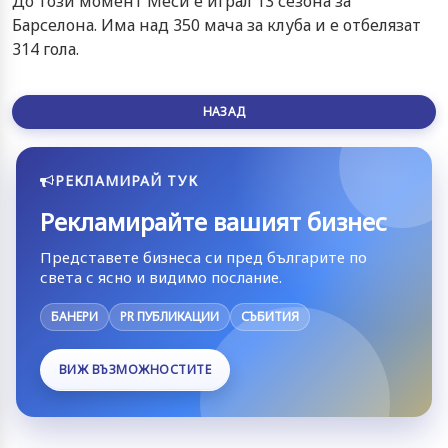
До този момент Меси е играл 13 сезона за
Барселона. Има над 350 мача за клуба и е отбелязат
314 гола.
НАЗАД
РЕКЛАМИРАЙ ТУК
Рекламирайте вашият бизнес
Представете бизнеса си пред българите по
света с ясно и видимо послание.
БАНЕРИ
PR ПУБЛИКАЦИИ
СЪБИТИЯ
ВИЖ ВЪЗМОЖНОСТИТЕ