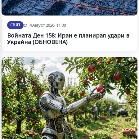
Обновена
СВЯТ
4 Август 2026, 11:00
Войната Ден 158: Иран е планирал удари в
Украйна (ОБНОВЕНА)