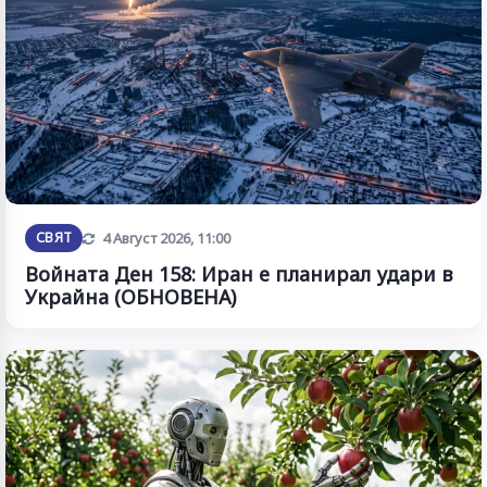
Обновена
СВЯТ
4 Август 2026, 11:00
Войната Ден 158: Иран е планирал удари в
Украйна (ОБНОВЕНА)