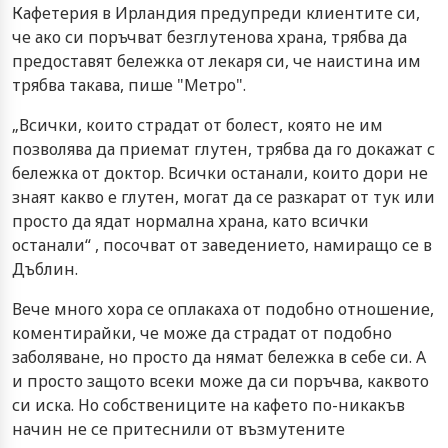
Кафетерия в Ирландия предупреди клиентите си,
че ако си поръчват безглутенова храна, трябва да
предоставят бележка от лекаря си, че наистина им
трябва такава, пише "Метро".
„Всички, които страдат от болест, която не им
позволява да приемат глутен, трябва да го докажат с
бележка от доктор. Всички останали, които дори не
знаят какво е глутен, могат да се разкарат от тук или
просто да ядат нормална храна, като всички
останали“ , посочват от заведението, намиращо се в
Дъблин.
Вече много хора се оплакаха от подобно отношение,
коментирайки, че може да страдат от подобно
заболяване, но просто да нямат бележка в себе си. А
и просто защото всеки може да си поръчва, каквото
си иска. Но собствениците на кафето по-никакъв
начин не се притеснили от възмутените