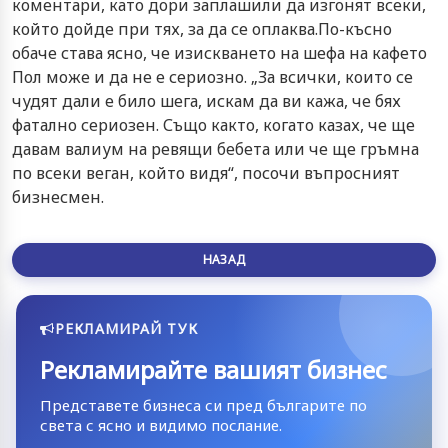
коментари, като дори заплашили да изгонят всеки,
който дойде при тях, за да се оплаква.По-късно
обаче става ясно, че изискването на шефа на кафето
Пол може и да не е сериозно. „За всички, които се
чудят дали е било шега, искам да ви кажа, че бях
фатално сериозен. Също както, когато казах, че ще
давам валиум на ревящи бебета или че ще гръмна
по всеки веган, който видя“, посочи въпросният
бизнесмен.
НАЗАД
РЕКЛАМИРАЙ ТУК
Рекламирайте вашият бизнес
Представете бизнеса си пред българите по
света с ясно и видимо послание.