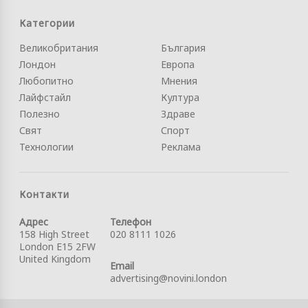
Категории
Великобритания
България
Лондон
Европа
Любопитно
Мнения
Лайфстайл
Култура
Полезно
Здраве
Свят
Спорт
Технологии
Реклама
Контакти
Адрес
Телефон
158 High Street
020 8111 1026
London E15 2FW
United Kingdom
Email
advertising@novini.london