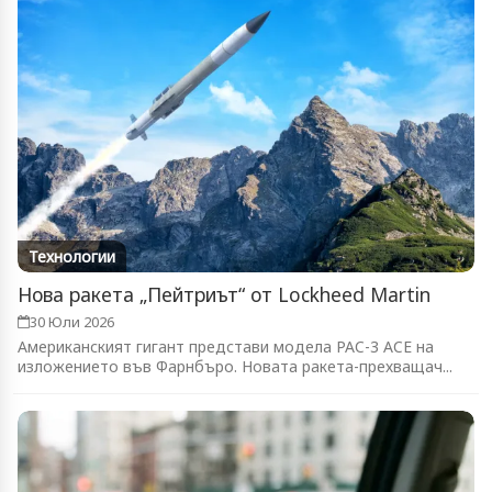
Технологии
Нова ракета „Пейтриът“ от Lockheed Martin
30 Юли 2026
Американският гигант представи модела PAC-3 ACE на
изложението във Фарнбъро. Новата ракета-прехващач...