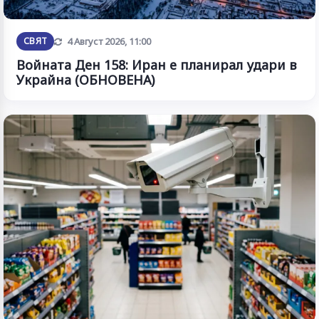
Обновена
СВЯТ
4 Август 2026, 11:00
Войната Ден 158: Иран е планирал удари в
Украйна (ОБНОВЕНА)