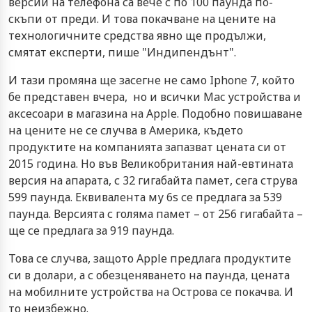
версии на телефона са вече с по 100 паунда по-
скъпи от преди. И това покачване на цените на
технологичните средства явно ще продължи,
смятат експерти, пише "Индипендънт".
И тази промяна ще засегне не само Iphone 7, който
бе представен вчера, но и всички Mac устройства и
аксесоари в магазина на Apple. Подобно повишаване
на цените не се случва в Америка, където
продуктите на компанията запазват цената си от
2015 година. Но във Великобритания най-евтината
версия на апарата, с 32 гигабайта памет, сега струва
599 паунда. Еквивалента му 6s се предлага за 539
паунда. Версията с голяма памет – от 256 гигабайта –
ще се предлага за 919 паунда.
Това се случва, защото Apple предлага продуктите
си в долари, а с обезценяването на паунда, цената
на мобилните устройства на Острова се покачва. И
то неизбежно.