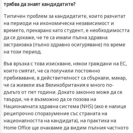
трябва да знаят кандидатите?
Типичен проблем за кандидатите, които разчитат
на периоди на икономическа независимост и
времето, прекарано като студент, е необходимостта
да се докаже, че те са имали пълна здравна
застраховка (пълно здравно осигуряване) по време
на този период.
Във връзка с това изискване, някои граждани на ЕС,
които смятат, че са получили постоянно
пребиваване, в действителност са сбъркали, макар,
че са живели във Великобритания е много по-
дълъго от пет години. Докато законно може да се
твърди, че е възможно да се позова на
Националната здравна система (NHS) (ако е налице
реципрочно споразумение със страната на
националността на кандидата), на практика на
Home Office ще очакваме да видим пълния частното