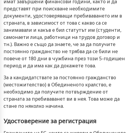
имат завършени финансови години, както и да
представят при поискване необходимите
документи, удостоверяващи пребиваването им в
страната, в зависимост от това с какво са се
занимавали и какъв е бил статутът им (студенти,
самонаети лица, работници на трудов договор и
тн.). Важно е също да знаете, че за да получите
постоянно гражданство не трябва да се били не
повече от 180 дни в чужбина през този 5-годишен
период и да има как да докажете това.
За а кандидатствате за постоянно гражданство
(местожителство) в Обединеното кралство, е
необходимо да получите потвърждение от
страната за пребиваванет ви в нея. Това може да
стане по няколко начина.
Удостоверение за регистрация
Гражданите на ЕС, които са живели в Обединеното