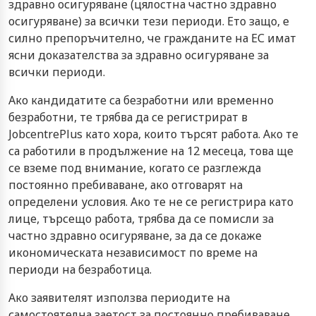
здравно осигуряване (цялостна частно здравно
осигуряване) за всички тези периоди. Ето защо, е
силно препоръчително, че гражданите на ЕС имат
ясни доказателства за здравно осигуряване за
всички периоди.
Ако кандидатите са безработни или временно
безработни, те трябва да се регистрират в
JobcentrePlus като хора, които търсят работа. Ако те
са работили в продължение на 12 месеца, това ще
се вземе под внимание, когато се разглежда
постоянно пребиваване, ако отговарят на
определени условия. Ако те не се регистрира като
лице, търсещо работа, трябва да се помисли за
частно здравно осигуряване, за да се докаже
икономическата независимост по време на
периоди на безработица.
Ако заявителят използва периодите на
самостоятелна заетост за постоянно пребиваване,