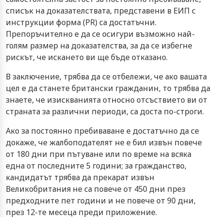
списък на доказателствата, представени в ЕИП с
инструкции форма (PR) са достатъчни.
Препоръчително е да се осигури възможно най-
голям размер на доказателства, за да се избегне
рискът, че искането ви ще бъде отказано.
В заключение, трябва да се отбележи, че ако вашата
цел е да станете британски гражданин, то трябва да
знаете, че изискванията относно отсъствието ви от
страната за различни периоди, са доста по-строги.
Ако за постоянно пребиваване е достатъчно да се
докаже, че жалбоподателят не е бил извън повече
от 180 дни при пътуване или по време на всяка
една от последните 5 години; за гражданство,
кандидатът трябва да прекарат извън
Великобритания не са повече от 450 дни през
предходните пет години и не повече от 90 дни,
през 12-те месеца преди приложение.