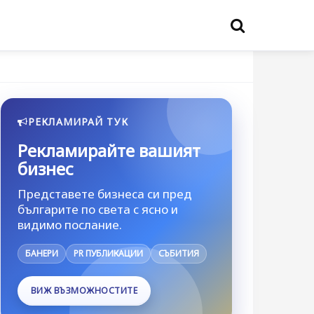
РЕКЛАМИРАЙ ТУК
Рекламирайте вашият
бизнес
Представете бизнеса си пред
българите по света с ясно и
видимо послание.
БАНЕРИ
PR ПУБЛИКАЦИИ
СЪБИТИЯ
ВИЖ ВЪЗМОЖНОСТИТЕ