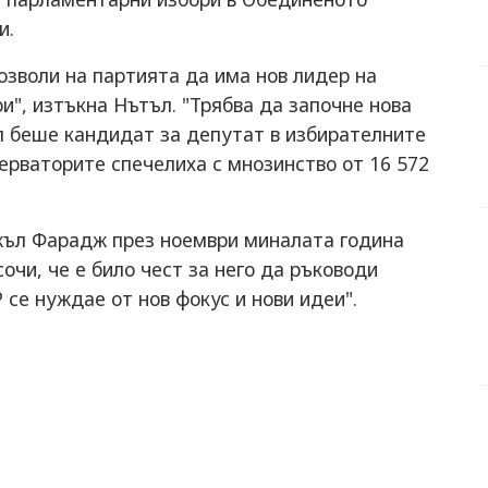
и.
озволи на партията да има нов лидер на
", изтъкна Нътъл. "Трябва да започне нова
ъл беше кандидат за депутат в избирателните
ерваторите спечелиха с мнозинство от 16 572
жъл Фарадж през ноември миналата година
очи, че е било чест за него да ръководи
P се нуждае от нов фокус и нови идеи".