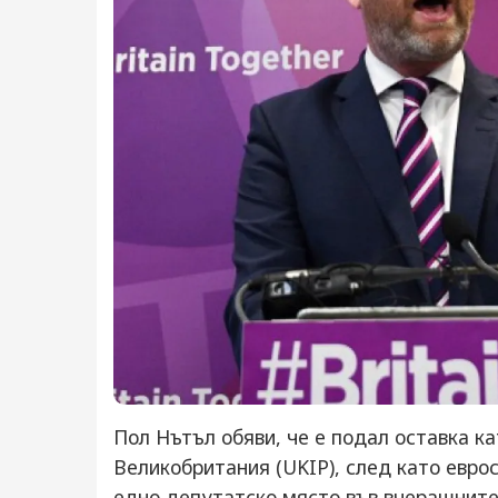
Пол Нътъл обяви, че е подал оставка к
Великобритания (UKIP), след като евро
едно депутатско място във вчерашнит