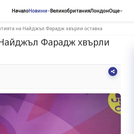
Начало
Новини
Великобритания
Лондон
Още
тията на Найджъл Фарадж хвърли оставка
 Найджъл Фарадж хвърли