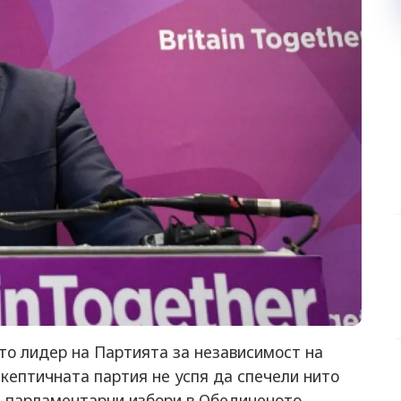
ато лидер на Партията за независимост на
скептичната партия не успя да спечели нито
е парламентарни избори в Обединеното