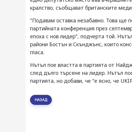
кралство, съобщават британските меди
"Подавам оставка незабавно. Това ще п
партийната конференция през септември
епоха с нов лидер", подчерта той. Нът
райони Бостън и Скънджънс, които конс
гласа.
Нътъл пое властта в партията от Найд
след дълго търсене на лидер. Нътъл пос
партията, но добави, че "е ясно, че UKI
НАЗАД