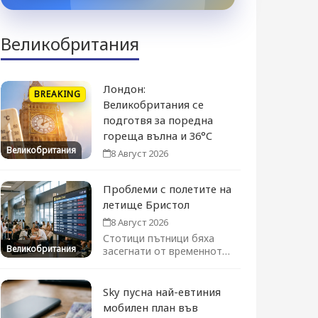
Великобритания
Лондон:
BREAKING
Великобритания се
подготвя за поредна
гореща вълна и 36°C
Великобритания
8 Август 2026
Проблеми с полетите на
летище Бристол
8 Август 2026
Стотици пътници бяха
Великобритания
засегнати от временното
преустановяване на
полетите. Движението се
възстановява...
Sky пусна най-евтиния
мобилен план във