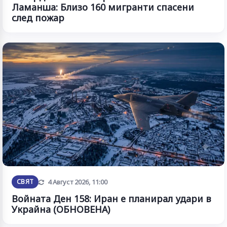
Ламанша: Близо 160 мигранти спасени
след пожар
Обновена
СВЯТ
4 Август 2026, 11:00
Войната Ден 158: Иран е планирал удари в
Украйна (ОБНОВЕНА)