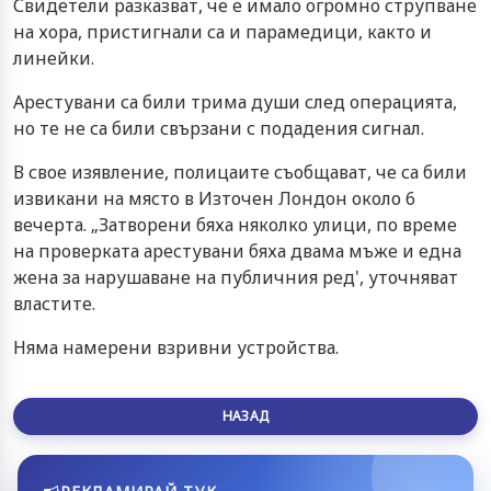
Свидетели разказват, че е имало огромно струпване
на хора, пристигнали са и парамедици, както и
линейки.
Арестувани са били трима души след операцията,
но те не са били свързани с подадения сигнал.
В свое изявление, полицаите съобщават, че са били
извикани на място в Източен Лондон около 6
вечерта. „Затворени бяха няколко улици, по време
на проверката арестувани бяха двама мъже и една
жена за нарушаване на публичния ред', уточняват
властите.
Няма намерени взривни устройства.
НАЗАД