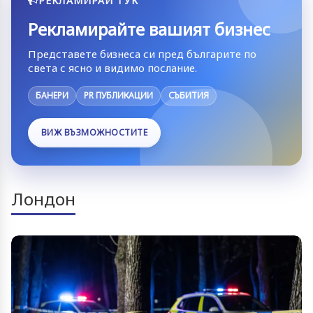
РЕКЛАМИРАЙ ТУК
Рекламирайте вашият бизнес
Представете бизнеса си пред българите по
света с ясно и видимо послание.
БАНЕРИ
PR ПУБЛИКАЦИИ
СЪБИТИЯ
ВИЖ ВЪЗМОЖНОСТИТЕ
Лондон