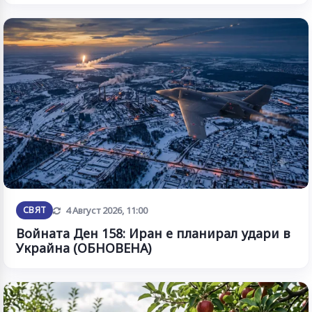
Обновена
СВЯТ
4 Август 2026, 11:00
Войната Ден 158: Иран е планирал удари в
Украйна (ОБНОВЕНА)