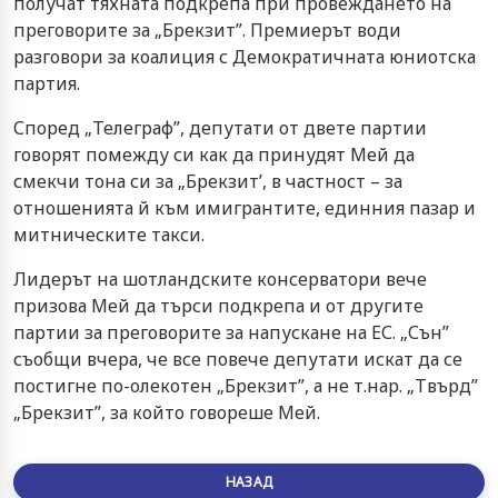
получат тяхната подкрепа при провеждането на
преговорите за „Брекзит”. Премиерът води
разговори за коалиция с Демократичната юниотска
партия.
Според „Телеграф”, депутати от двете партии
говорят помежду си как да принудят Мей да
смекчи тона си за „Брекзит’, в частност – за
отношенията й към имигрантите, единния пазар и
митническите такси.
Лидерът на шотландските консерватори вече
призова Мей да търси подкрепа и от другите
партии за преговорите за напускане на ЕС. „Сън”
съобщи вчера, че все повече депутати искат да се
постигне по-олекотен „Брекзит”, а не т.нар. „Твърд”
„Брекзит”, за който говореше Мей.
НАЗАД