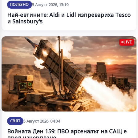
ПОЛЕЗНО
5 Август 2026, 13:19
Най-евтините: Aldi и Lidl изпревариха Tesco
и Sainsbury's
LIVE
СВЯТ
5 Август 2026, 04:04
Войната Ден 159: ПВО арсеналът на САЩ е
пред изчерпване