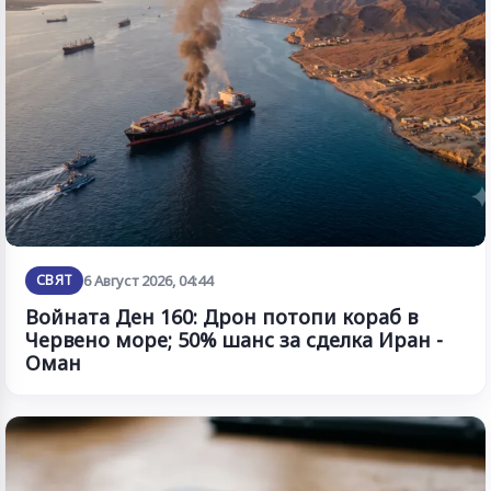
СВЯТ
6 Август 2026, 04:44
Войната Ден 160: Дрон потопи кораб в
Червено море; 50% шанс за сделка Иран -
Оман