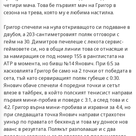
четири мача. Това бе първият мач на Григор в
сезона на трева, която му е любима настилка.
Григор спечели на нула откриващото си подаване в
двубоя, а 203-сантиметровият поляк отговори с
гейм на 30. Димитров печелеше с лекота сервис-
геймовете си, но в общи линии това се отнасяше и
за намиращия се под номер 155 в ранглистата на
ATP в момента, но бивш №14 Янович. При 6:5 за
хасковлията Григор бе само на 2 точки от победата в
сета, тъй като сервиращият поляк губеше с 0:30.
Янович обаче спечели 4 поредни точки и сетът
влезе в тайбрек, в който полският тенисист направи
първия мини-пробив и поведе с 3:1, а след това и с
4:2. Григор върна мини-пробива и изравни за 4:4, но
при следващата точка Янович направи страхотен
уинър по правата от бекхенд и това му донесе нов
аванс в резултата. Полякът разполааше и с два