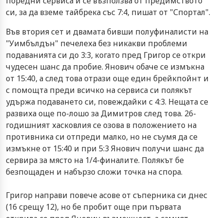
поредни сервиса и се възползва от предимството
си, за да вземе тайбрека със 7:4, пишат от "Спортал".
Във втория сет и двамата бивши полуфиналисти на
"Уимбълдън" печелеха без никакви проблеми
подаванията си до 3:3, когато пред Григор се откри
чудесен шанс да пробие. Янович обаче се измъкна
от 15:40, а след това отрази още един брейкпойнт и
с помощта преди всичко на сервиса си полякът
удържа подаването си, повеждайки с 4:3. Нещата се
развиха още по-лошо за Димитров след това. 26-
годишният хасковлия се озова в положението на
противника си отпреди малко, но не съумя да се
измъкне от 15:40 и при 5:3 Янович получи шанс да
сервира за място на 1/4-финалите. Полякът бе
безпощаден и набързо сложи точка на спора.
Григор направи повече асове от съперника си днес
(16 срещу 12), но бе пробит още при първата