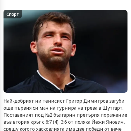
Спорт
Най-добрият ни тенисист Григор Димитров загуби
още първия си мач на турнира на трева в Щутгарт.
Поставеният под №2 българин претърпя поражение
във втория кръг с 6:7 (4), 3:6 от поляка Йежи Янович,
срещу когото хасковлията има две победи от вече