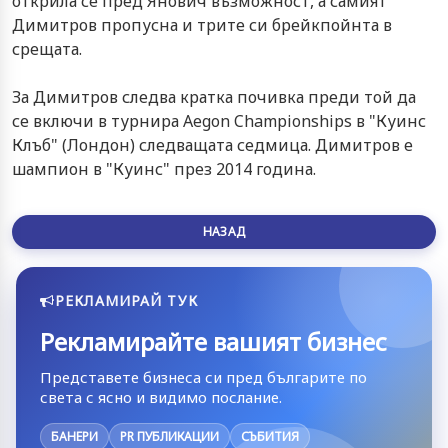
открила се пред Янович възможност, а самият
Димитров пропусна и трите си брейкпойнта в
срещата.
За Димитров следва кратка почивка преди той да
се включи в турнира Aegon Championships в "Куинс
Клъб" (Лондон) следващата седмица. Димитров е
шампион в "Куинс" през 2014 година.
НАЗАД
РЕКЛАМИРАЙ ТУК
Рекламирайте вашият бизнес
Представете бизнеса си пред българите по
света с ясно и видимо послание.
БАНЕРИ
PR ПУБЛИКАЦИИ
СЪБИТИЯ