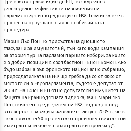
френското правосъдие до ЕП, но свързано с
разследване за фиктивни назначения на
парламентарни сътрудници от НФ. Това искане е в
процес на проучване съгласно обичайната
процедура.
Марин Льо Пен не присъства на днешното
гласуване за имунитета ѝ, тъй като води кампания
за втория тур на парламентарните избори, за който
е в добри позиции в своя бастион - Енен-Бомон. Ако
бъде избрана във френското Национално събрание,
председателката на НФ ще трябва да се откаже от
мястото си в Европарламента, където е депутат от
2004 г. На 14 юни ЕП отне депутатския имунитет на
бащата на крайнодясната лидерка, Жан-Мари льо
Пен, почетен председател на НФ, подведен под
отговорност заради изказване от август 2009 г., че в
"в основата на 90 процента от произшествията стои
имигрант или човек с имигрантски произход".