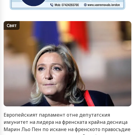
Свят
Европейският парламент отне депутатския
имунитет на лидера на френската крайна десница
Марин Льо Пен по искане на френското правосъдие