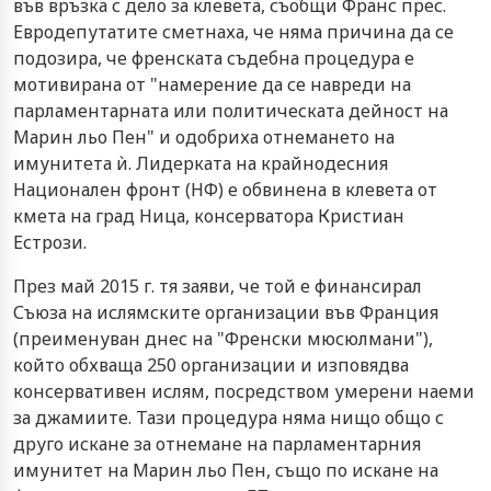
във връзка с дело за клевета, съобщи Франс прес.
Евродепутатите сметнаха, че няма причина да се
подозира, че френската съдебна процедура е
мотивирана от "намерение да се навреди на
парламентарната или политическата дейност на
Марин льо Пен" и одобриха отнемането на
имунитета ѝ. Лидерката на крайнодесния
Национален фронт (НФ) е обвинена в клевета от
кмета на град Ница, консерватора Кристиан
Естрози.
През май 2015 г. тя заяви, че той е финансирал
Съюза на ислямските организации във Франция
(преименуван днес на "Френски мюсюлмани"),
който обхваща 250 организации и изповядва
консервативен ислям, посредством умерени наеми
за джамиите. Тази процедура няма нищо общо с
друго искане за отнемане на парламентарния
имунитет на Марин льо Пен, също по искане на