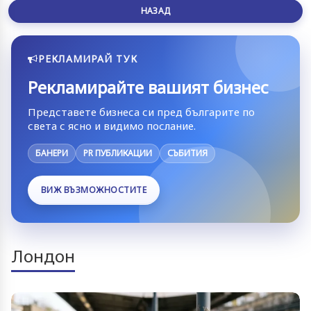
НАЗАД
РЕКЛАМИРАЙ ТУК
Рекламирайте вашият бизнес
Представете бизнеса си пред българите по
света с ясно и видимо послание.
БАНЕРИ
PR ПУБЛИКАЦИИ
СЪБИТИЯ
ВИЖ ВЪЗМОЖНОСТИТЕ
Лондон