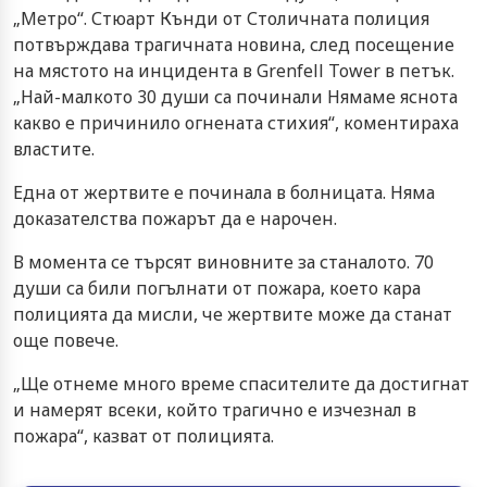
„Метро“. Стюарт Кънди от Столичната полиция
потвърждава трагичната новина, след посещение
на мястото на инцидента в Grenfell Tower в петък.
„Най-малкото 30 души са починали Нямаме яснота
какво е причинило огнената стихия“, коментираха
властите.
Една от жертвите е починала в болницата. Няма
доказателства пожарът да е нарочен.
В момента се търсят виновните за станалото. 70
души са били погълнати от пожара, което кара
полицията да мисли, че жертвите може да станат
още повече.
„Ще отнеме много време спасителите да достигнат
и намерят всеки, който трагично е изчезнал в
пожара“, казват от полицията.