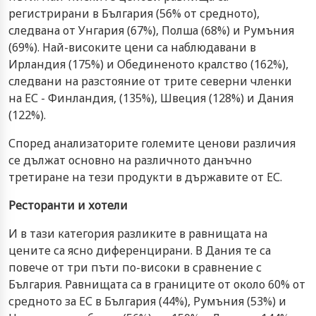
регистрирани в България (56% от средното),
следвана от Унгария (67%), Полша (68%) и Румъния
(69%). Най-високите цени са наблюдавани в
Ирландия (175%) и Обединеното кралство (162%),
следвани на разстояние от трите северни членки
на ЕС - Финландия, (135%), Швеция (128%) и Дания
(122%).
Според анализаторите големите ценови различия
се дължат основно на различното данъчно
третиране на тези продукти в държавите от ЕС.
Ресторанти и хотели
И в тази категория разликите в равнищата на
цените са ясно диференцирани. В Дания те са
повече от три пъти по-високи в сравнение с
България. Равнищата са в границите от около 60% от
средното за ЕС в България (44%), Румъния (53%) и