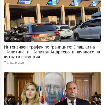
България
Интензивен трафик по границите: Опашки на
„Калотина“ и „Капитан Андреево“ в началото на
лятната ваканция
27 Юли 2026