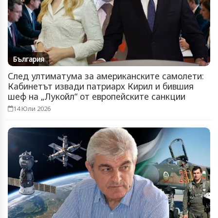
България
След ултиматума за американските самолети:
Кабинетът извади патриарх Кирил и бившия
шеф на „Лукойл“ от европейските санкции
14 Юли 2026