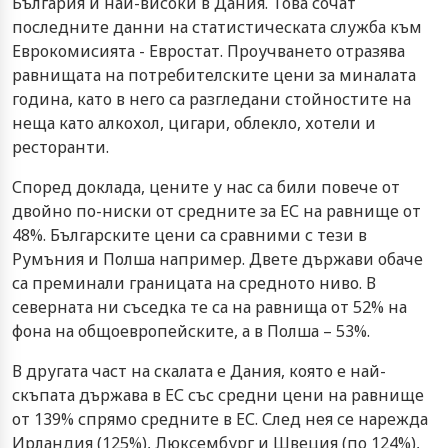
България и най-високи в Дания. Това сочат
последните данни на статистическата служба към
Еврокомисията - Евростат. Проучването отразява
равнищата на потребителските цени за миналата
година, като в него са разгледани стойностите на
неща като алкохол, цигари, облекло, хотели и
ресторанти.
Според доклада, цените у нас са били повече от
двойно по-ниски от средните за ЕС на равнище от
48%. Българските цени са сравними с тези в
Румъния и Полша например. Двете държави обаче
са преминали границата на средното ниво. В
северната ни съседка те са на равнища от 52% на
фона на общоевропейските, а в Полша – 53%.
В другата част на скалата е Дания, която е най-
скъпата държава в ЕС със средни цени на равнище
от 139% спрямо средните в ЕС. След нея се нарежда
Ирландия (125%), Люксембург и Швеция (по 124%),