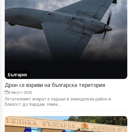
България
Дрон се взриви на българска територия
8 Август 2026
Летателният апарат е паднал в земеделски район в
близост до Кардам. Няма...