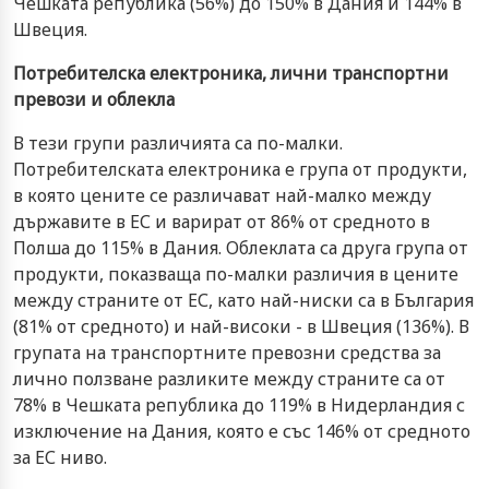
Чешката република (56%) до 150% в Дания и 144% в
Швеция.
Потребителска електроника, лични транспортни
превози и облекла
В тези групи различията са по-малки.
Потребителската електроника е група от продукти,
в която цените се различават най-малко между
държавите в ЕС и варират от 86% от средното в
Полша до 115% в Дания. Облеклата са друга група от
продукти, показваща по-малки различия в цените
между страните от ЕС, като най-ниски са в България
(81% от средното) и най-високи - в Швеция (136%). В
групата на транспортните превозни средства за
лично ползване разликите между страните са от
78% в Чешката република до 119% в Нидерландия с
изключение на Дания, която е със 146% от средното
за ЕС ниво.