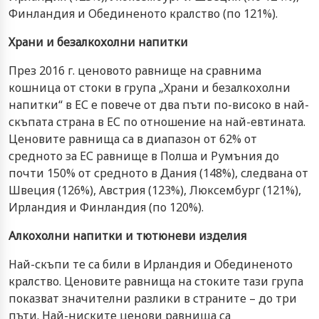
Финландия и Обединеното кралство (по 121%).
Храни и безалкохолни напитки
През 2016 г. ценовото равнище на сравнима
кошница от стоки в група „Храни и безалкохолни
напитки“ в ЕС е повече от два пъти по-високо в най-
скъпата страна в ЕС по отношение на най-евтината.
Ценовите равнища са в диапазон от 62% от
средното за ЕС равнище в Полша и Румъния до
почти 150% от средното в Дания (148%), следвана от
Швеция (126%), Австрия (123%), Люксембург (121%),
Ирландия и Финландия (по 120%).
Алкохолни напитки и тютюневи изделия
Най-скъпи те са били в Ирландия и Обединеното
кралство. Ценовите равнища на стоките тази група
показват значителни разлики в страните – до три
пъти. Най-ниските ценови равнища са