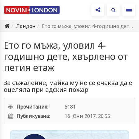
Ме
Лондон
Ето го мъжа, уловил 4-годишно дете, хвърлено от петия етаж
Ето го мъжа, уловил 4-
годишно дете, хвърлено от
петия етаж
За съжаление, майка му не се очаква да е
оцеляла при адския пожар
Прочитания:
6181
Публикувана:
16 Юни 2017, 20:55