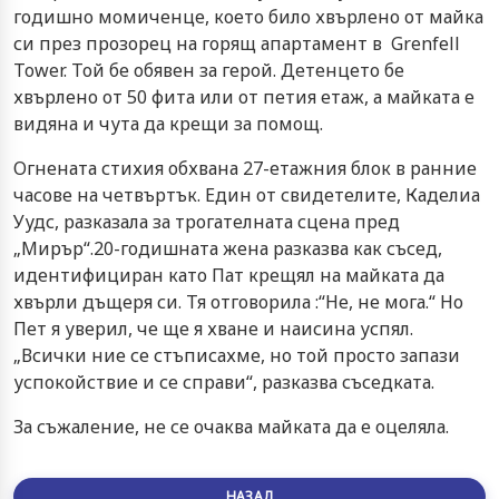
годишно момиченце, което било хвърлено от майка
си през прозорец на горящ апартамент в Grenfell
Tower. Той бе обявен за герой. Детенцето бе
хвърлено от 50 фита или от петия етаж, а майката е
видяна и чута да крещи за помощ.
Огнената стихия обхвана 27-етажния блок в ранние
часове на четвъртък. Един от свидетелите, Каделиа
Уудс, разказала за трогателната сцена пред
„Мирър“.20-годишната жена разказва как съсед,
идентифициран като Пат крещял на майката да
хвърли дъщеря си. Тя отговорила :“Не, не мога.“ Но
Пет я уверил, че ще я хване и наисина успял.
„Всички ние се стъписахме, но той просто запази
успокойствие и се справи“, разказва съседката.
За съжаление, не се очаква майката да е оцеляла.
НАЗАД