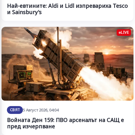
Най-евтините: Aldi и Lidl изпревариха Tesco
и Sainsbury's
LIVE
СВЯТ
5 Август 2026, 04:04
Войната Ден 159: ПВО арсеналът на САЩ е
пред изчерпване