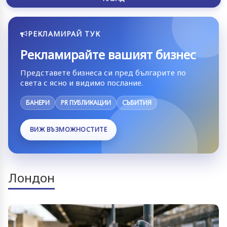
РЕКЛАМИРАЙ ТУК
Рекламирайте вашият бизнес
Представете бизнеса си пред българите по
света с ясно и видимо послание.
БАНЕРИ
PR ПУБЛИКАЦИИ
СЪБИТИЯ
ВИЖ ВЪЗМОЖНОСТИТЕ
Лондон