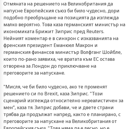
Отмяната на решението на Великобритания да
напусне Европейския съюз би било чудесно, дори
подобно преобръщане на позицията да изглежда
малко вероятно. Това каза германският министър на
икономиката Брижит Зиприс пред Reuters.
Нейният коментар е в синхрон с изказванията на
френския президент Еманюел Макрон и
германския финансов министър Волфганг Шойбле,
които по-рано заявиха, че вратата към ЕС остава
отворена за Лондон до приключване на
преговорите за напускане.
"Мисля, че би било чудесно, ако те променят
решението си по Brexit, каза Зиприс. "Този
сценарий изглежда относително нереалистичен за
мен”, каза тя. Зиприс добави, че и двете страни
трябва да продължат напред, както е планирано, с
преговорите за напускане на Великобритания от
Европейския съюз. "Това няма да е лесно, но е