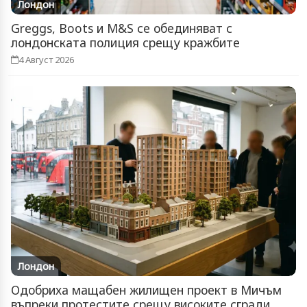
Лондон
Greggs, Boots и M&S се обединяват с
лондонската полиция срещу кражбите
4 Август 2026
Лондон
Одобриха мащабен жилищен проект в Мичъм
въпреки протестите срещу високите сгради