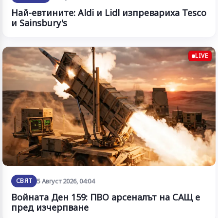
Най-евтините: Aldi и Lidl изпревариха Tesco
и Sainsbury's
LIVE
СВЯТ
5 Август 2026, 04:04
Войната Ден 159: ПВО арсеналът на САЩ е
пред изчерпване