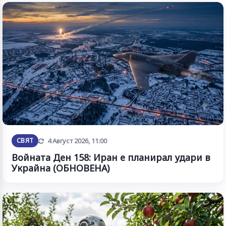
Обновена
СВЯТ
4 Август 2026, 11:00
Войната Ден 158: Иран е планирал удари в
Украйна (ОБНОВЕНА)