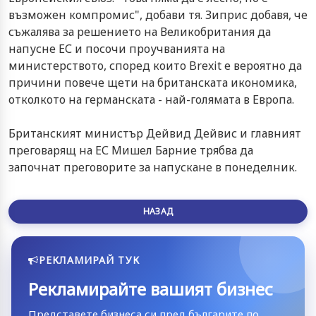
възможен компромис", добави тя. Зиприс добавя, че
съжалява за решението на Великобритания да
напусне ЕС и посочи проучванията на
министерството, според които Brexit е вероятно да
причини повече щети на британската икономика,
отколкото на германската - най-голямата в Европа.
Британският министър Дейвид Дейвис и главният
преговарящ на ЕС Мишел Барние трябва да
започнат преговорите за напускане в понеделник.
НАЗАД
РЕКЛАМИРАЙ ТУК
Рекламирайте вашият бизнес
Представете бизнеса си пред българите по