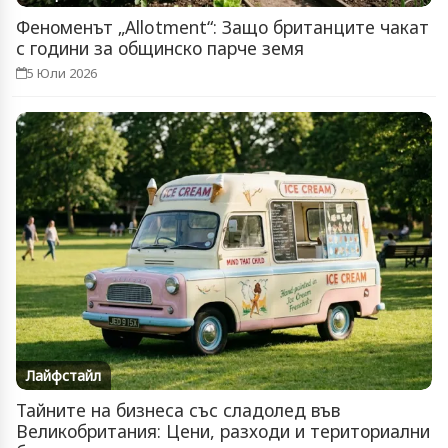
Феноменът „Allotment“: Защо британците чакат
с години за общинско парче земя
5 Юли 2026
Лайфстайл
Тайните на бизнеса със сладолед във
Великобритания: Цени, разходи и териториални