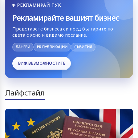
РЕКЛАМИРАЙ ТУК
Рекламирайте вашият бизнес
Представете бизнеса си пред българите по
света с ясно и видимо послание.
БАНЕРИ
PR ПУБЛИКАЦИИ
СЪБИТИЯ
ВИЖ ВЪЗМОЖНОСТИТЕ
Лайфстайл