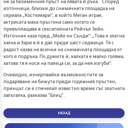
не за безименния пръст на лявата й ръка. Според
източници, близки до снимачната площадка на
сериала „Костюмари”, в който Меган играе,
актрисата маха пръстена само когато се
превъплащава в сексапилната Рейчъл Зейн.
Източник каза пред „Мейл он Сънди”: „Това е златна
халка и Хари я ѝ е дал преди шест седмици. Тя с
радост казва на всички на снимачната площадка от
кого е подръка. По думите ѝ, халката е малко голяма,
затова тя я носи на палеца си, за да нея изгуби”.
Очевидно, изчерпвайки възможностите за
подаряване на бижута преди годежния пръстен,
принцът си е спечелил известно време със златната
залъгалка, разказва "Блиц".
НАЗАД