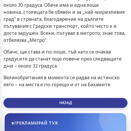
около 30 градуса. Обаче има и една лоша
новина...столицата бе обявен и за „най-миризливия
град“ в страната, благодарение на дългите
пътувания с Градски транспорт, който често е и
доста задушен. Всеки, пътувал в метрото, знае това,
отбелязва „Метро“.
Обаче, ще става и по-лошо, тъй като се очаква
градусите да станат още повече през следващите
дни – около 32 градуса.
Великобритания в момента се радва на истинско
лято – на места е по-горещо и от на Бахамите.
НАЗАД
РЕКЛАМИРАЙ ТУК