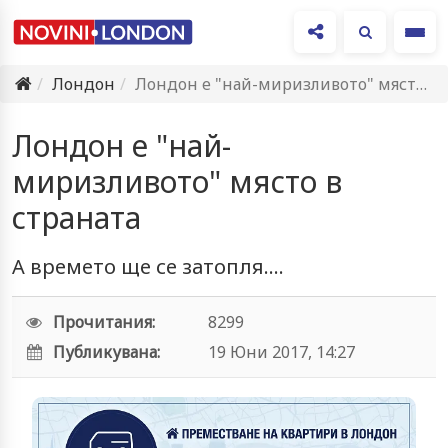
Ме
Лондон
Лондон е "най-миризливото" място в страната
Лондон е "най-
миризливото" място в
страната
А времето ще се затопля....
Прочитания:
8299
Публикувана:
19 Юни 2017, 14:27