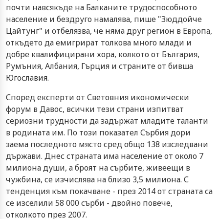
почти навсякъде на Балканите трудоспособното
население и бездруго намалява, пише "Зюддойче
Цайтунг" и отбелязва, че няма друг регион в Европа,
откъдето да емигрират толкова много млади и
добре квалифицирани хора, колкото от България,
Румъния, Албания, Гърция и страните от бивша
Югославия.
Според експерти от Световния икономически
форум в Давос, всички тези страни изпитват
сериозни трудности да задържат младите таланти
в родината им. По този показател Сърбия дори
заема последното място сред общо 138 изследвани
държави. Днес страната има население от около 7
милиона души, а броят на сърбите, живеещи в
чужбина, се изчислява на близо 3,5 милиона. С
тенденция към покачване - през 2014 от страната са
се изселили 58 000 сърби - двойно повече,
отколкото през 2007.