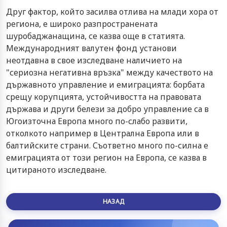
Друг фактор, който засилва отлива на млади хора от
региона, е широко разпространената
шуробаджанащина, се казва още в статията.
Международният валутен фонд установи
неотдавна в свое изследване наличието на
"сериозна негативна връзка" между качеството на
държавното управление и емиграцията: борбата
срещу корупцията, устойчивостта на правовата
държава и други белези за добро управление са в
Югоизточна Европа много по-слабо развити,
отколкото например в Централна Европа или в
балтийските страни. Съответно много по-силна е
емиграцията от този регион на Европа, се казва в
цитираното изследване.
НАЗАД