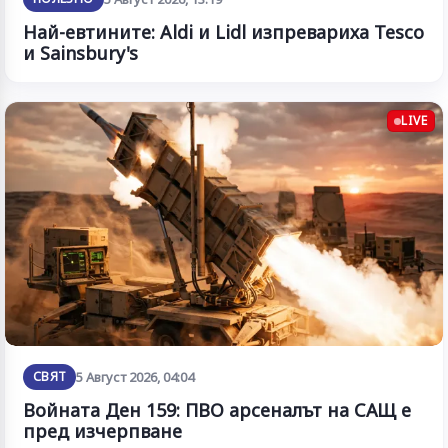
Най-евтините: Aldi и Lidl изпревариха Tesco
и Sainsbury's
LIVE
СВЯТ
5 Август 2026, 04:04
Войната Ден 159: ПВО арсеналът на САЩ е
пред изчерпване