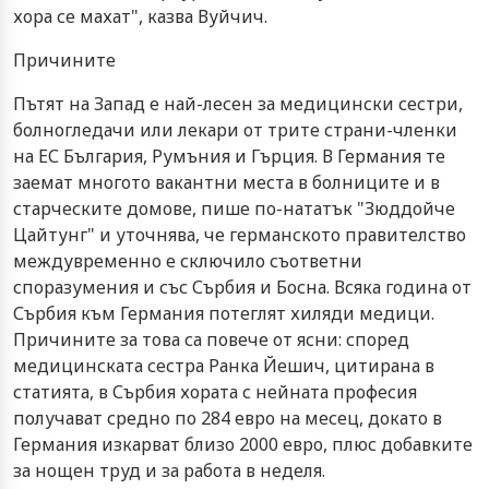
хора се махат", казва Вуйчич.
Причините
Пътят на Запад е най-лесен за медицински сестри,
болногледачи или лекари от трите страни-членки
на ЕС България, Румъния и Гърция. В Германия те
заемат многото вакантни места в болниците и в
старческите домове, пише по-нататък "Зюддойче
Цайтунг" и уточнява, че германското правителство
междувременно е сключило съответни
споразумения и със Сърбия и Босна. Всяка година от
Сърбия към Германия потеглят хиляди медици.
Причините за това са повече от ясни: според
медицинската сестра Ранка Йешич, цитирана в
статията, в Сърбия хората с нейната професия
получават средно по 284 евро на месец, докато в
Германия изкарват близо 2000 евро, плюс добавките
за нощен труд и за работа в неделя.