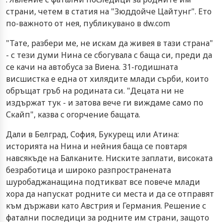
страни, четем в статия на "Зюддойче Цайтунг". Ето
по-важното от нея, публикувано в dw.com
"Тате, разбери ме, не искам да живея в тази страна"
- с тези думи Нина се сбогувала с баща си, преди да
се качи на автобуса за Виена. 31-годишната
висшистка е една от хилядите млади сърби, които
обръщат гръб на родината си. "Децата ни не
издържат тук - и затова вече ги виждаме само по
Скайп", казва с огорчение бащата.
Дали в Белград, София, Букурещ или Атина:
историята на Нина и нейния баща се повтаря
навсякъде на Балканите. Ниските заплати, високата
безработица и широко разпространената
шуробаджанащина подтикват все повече млади
хора да напускат родните си места и да се отправят
към държави като Австрия и Германия. Решение с
фатални последици за родните им страни, защото