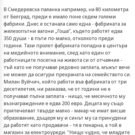
В Смедеревска паланка например, на 80 километра
от Белград, преди е имало поне седем големи
фабрики. Днес е останала само една - фабриката за
железопътни вагони „Гоша“, където работят едва
350 души - в пъти по-малко, отколкото преди
години. Тази пролет фабриката попадна в центъра
на медийното внимание, след като един от
работниците посегна на живота си от отчаяние -
тъй като не получавал редовно заплата, мъжът вече
не можел да осигури прехраната на семейството си.
Милан Вуйчич, който работи във фабриката от три
десетилетия, ни разказва, че от години не е
получавал пълна заплата - нищо, че месечното му
възнаграждение е едва 200 евро. Децата му също
припечелват твърде малко - макар че имат висше
образование, дъщеря му и синът му са принудени
да работят като продавачи - тя в пекарна, а той в
магазин за електроуреди. "Нищо чудно, че младите