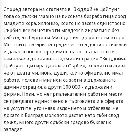
Според автора на статията в "Зюддойче Цайтунг",
това се дължи главно на високата безработица сред
младите хора. Явление, което не засяга единствено
Сърбия: всеки четвърти младеж в Хърватия е без
работа, а в Гърция и Македония - дори всеки втори.
Местните пазари на труда често са доста негъвкави
и дават шансове предимно на по-възрастните -
най-вече в държавната администрация. "Зюддойче
Цайтунг" цитира данни за Сърбия, от които излиза,
че от двата милиона души, които официално имат
работа, половин милион са заети в държавната
администрация, а други 300 000 - в държавни
фирми. Нови, но непривлекателни работни места,
се предлагат единствено в търговията и в сферата
на услугите, уточнява изданието и отбелязва, че
докато в Белград моловете растат като гъби след
дъжд, много други сръбски градове буквално
западат.