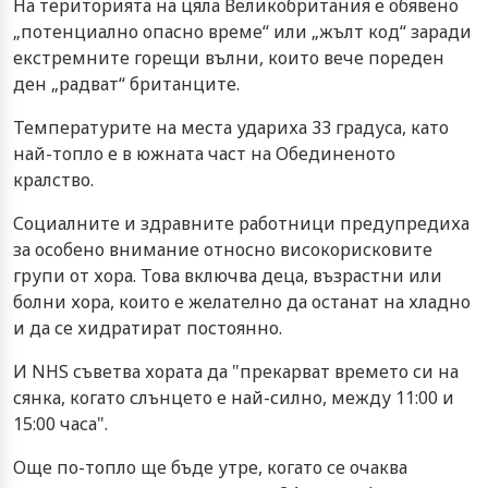
На територията на цяла Великобритания е обявено
„потенциално опасно време“ или „жълт код“ заради
екстремните горещи вълни, които вече пореден
ден „радват“ британците.
Температурите на места удариха 33 градуса, като
най-топло е в южната част на Обединеното
кралство.
Социалните и здравните работници предупредиха
за особено внимание относно високорисковите
групи от хора. Това включва деца, възрастни или
болни хора, които е желателно да останат на хладно
и да се хидратират постоянно.
И NHS съветва хората да "прекарват времето си на
сянка, когато слънцето е най-силно, между 11:00 и
15:00 часа".
Още по-топло ще бъде утре, когато се очаква