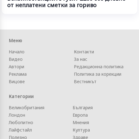
от неплатени сметки за гориво
Меню
Начало
Контакти
Видео
За нас
Автори
Редакционна политика
Реклама
Политика за корекции
Вицове
Вестникът
Категории
Великобритания
България
Лондон
Европа
Любопитно
Мнения
Лайфстайл
Култура
Полезно
Здраве