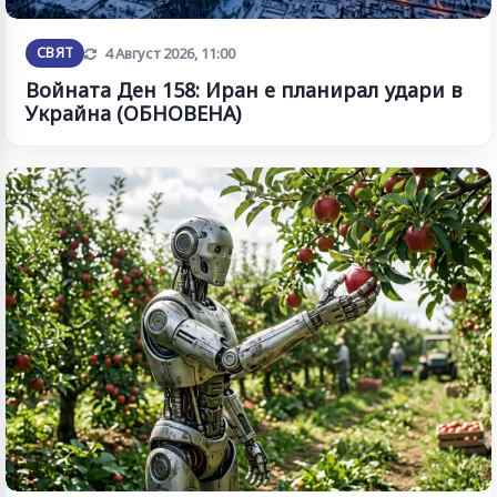
Обновена
СВЯТ
4 Август 2026, 11:00
Войната Ден 158: Иран е планирал удари в
Украйна (ОБНОВЕНА)