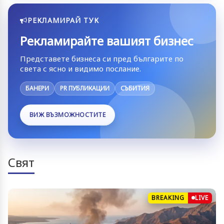
РЕКЛАМИРАЙ ТУК
Рекламирайте вашият бизнес
Представете бизнеса си пред българите по
света с ясно и видимо послание.
БАНЕРИ
PR ПУБЛИКАЦИИ
СЪБИТИЯ
ВИЖ ВЪЗМОЖНОСТИТЕ
Свят
BREAKING
LIVE