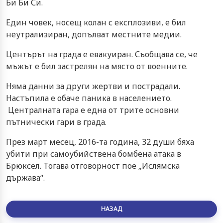
Би Би Си.
Един човек, носещ колан с експлозиви, е бил
неутрализиран, допълват местните медии.
Центърът на града е евакуиран. Съобщава се, че
мъжът е бил застрелян на място от военните.
Няма данни за други жертви и пострадали.
Настъпила е обаче паника в населението.
Централната гара е една от трите основни
пътнически гари в града.
През март месец, 2016-та година, 32 души бяха
убити при самоубийствена бомбена атака в
Брюксел. Тогава отговорност пое „Ислямска
държава“.
НАЗАД