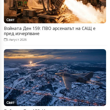
Свят
Войната Ден 159: ПВО арсеналът на САЩ е
пред изчерпване
5 Август 2026
Свят