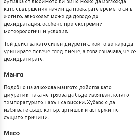
бутилка от любимото ви вино може да изглежда
като съвършения начин да прекарате времето си в
жегите, алкохолът може да доведе до
дехидратация, особено при екстремни
метеорологични условия.
Той действа като силен диуретик, който ви кара да
уринирате повече след пиене, а това означава, че се
дехидратирате.
Манго
Подобно на алкохола мангото действа като
диуретик, така че трябва да бъде избягван, когато
температурите навън са високи. Хубаво е да
избягвате също копър, артишок и аспержи по
същите причини.
Месо