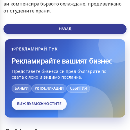
ви компенсира бързото охлаждане, предизвикано
от студените храни.
НАЗАД
РЕКЛАМИРАЙ ТУК
Рекламирайте вашият бизнес
Представете бизнеса си пред българите по
света с ясно и видимо послание.
БАНЕРИ
PR ПУБЛИКАЦИИ
СЪБИТИЯ
ВИЖ ВЪЗМОЖНОСТИТЕ