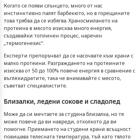
Когато се появи слънцето, много от нас
инстинктивно палят барбекюто, но в горещините
това трябва да се избягва. Храносмилането на
протеина в месото изисква много енергия,
създавайки топлинен процес, наречен
„термогенезис“.
Експерти препоръчват да се насочвате към храни с
малко протеини. Разграждането на протеините
изисква от 50 до 100% повече енергия в сравнение с
въглехидратите, така че внимавайте с месото,
съветват специалистите.
Близалки, ледени сокове и сладолед
Може да си мечтаете за студена близалка, но тя
може повече да ви навреди, отколкото да ви
помогне. Приемането на студени храни всъщност
повишава телесната температура, тъй като тялото