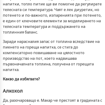
напитки, топло питие ще ви помогне да регулирате
телесната си температура. Чаят е лек диуретик, но
потенето и по-важното, изпаренията при потенето,
е един от ключовите елементи за моделирането на
телесната температура и поддържането на
топлинния баланс.
Заради нарасналия запас от топлина вследствие на
пиенето на гореща напитка, се стига до
компенсаторно повишаване на цялостното
производство на пот, което надвишава
първоначалната топлина, получена от горещата
напитка.
Какво да избягвате?
Алкохол
Да, разочароващо е. Макар че престоят в градината с