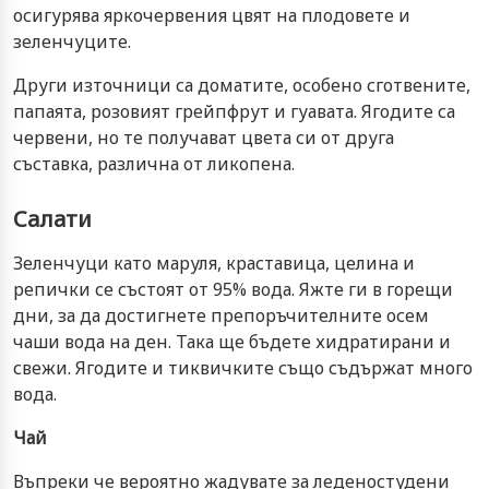
осигурява яркочервения цвят на плодовете и
зеленчуците.
Други източници са доматите, особено сготвените,
папаята, розовият грейпфрут и гуавата. Ягодите са
червени, но те получават цвета си от друга
съставка, различна от ликопена.
Салати
Зеленчуци като маруля, краставица, целина и
репички се състоят от 95% вода. Яжте ги в горещи
дни, за да достигнете препоръчителните осем
чаши вода на ден. Така ще бъдете хидратирани и
свежи. Ягодите и тиквичките също съдържат много
вода.
Чай
Въпреки че вероятно жадувате за леденостудени