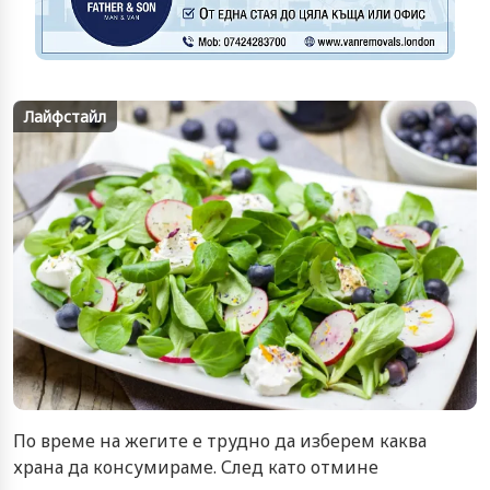
Лайфстайл
По време на жегите е трудно да изберем каква
храна да консумираме. След като отмине