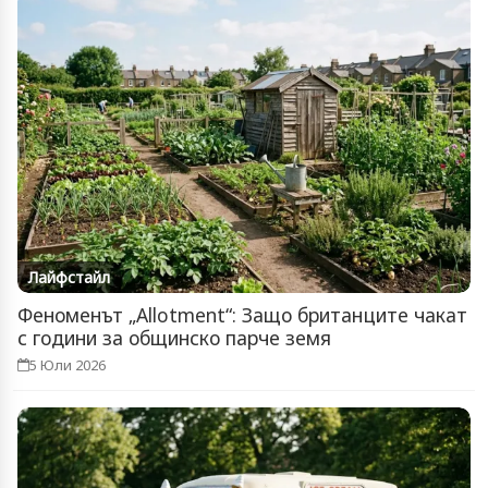
Лайфстайл
Феноменът „Allotment“: Защо британците чакат
с години за общинско парче земя
5 Юли 2026