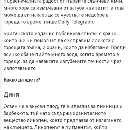
първоначалната радост от първите слънчеви лъчи,
много хора са измъчвани от загуба на апетит, а това
може да ви накара да се чувствате недобре в
горещото време, пише Daily Telegraph.
Британското издание публикува списък с храни,
които ще ни помогнат да се справим с лекота с
горещата вълна, и храни, които да избягваме. Преди
всичко обаче пийте много вода, когато времето е
горещо, за да наваксате изгубените течности чрез
изпотяването.
Какво да ядете?
Диня
Освен че е вкусен плод, тя е идеална за пикници и
барбекюта, тъй като съдържа хранителното
вещество ликопен, което предпазва от излагането
на слънцето. Ликопенът е пигментът, който