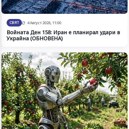
Обновена
СВЯТ
4 Август 2026, 11:00
Войната Ден 158: Иран е планирал удари в
Украйна (ОБНОВЕНА)