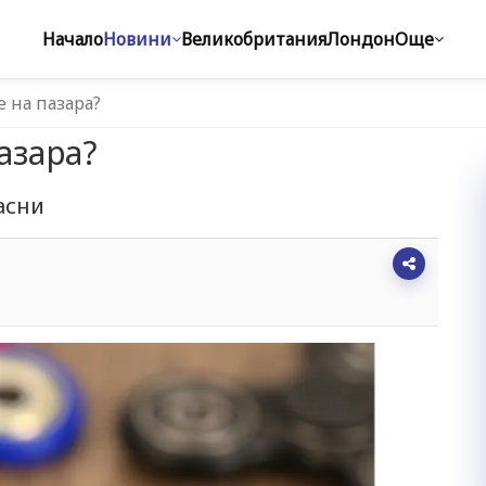
Начало
Новини
Великобритания
Лондон
Още
 на пазара?
азара?
асни