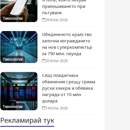
прилошаването при
пътуване
Технологии
29 Юли 2026
Обединеното кралство
започна изграждането
на нов суперкомпютър
за 750 млн. паунда
Технологии
20 Юли 2026
САЩ повдигнаха
обвинения срещу трима
руски хакери и обявиха
награда от 10 млн.
долара
Технологии
14 Юли 2026
Рекламирай тук