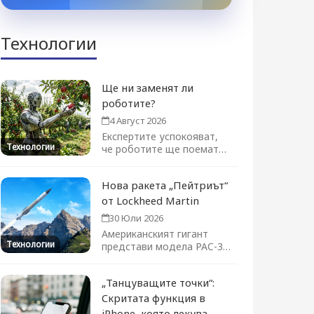
Технологии
Ще ни заменят ли
роботите?
4 Август 2026
Експертите успокояват,
Технологии
че роботите ще поемат
отделни задачи, а не цели
професии....
Нова ракета „Пейтриът“
от Lockheed Martin
30 Юли 2026
Американският гигант
Технологии
представи модела PAC-3
ACE на изложението във
Фарнбъро. Новата ракета-
„Танцуващите точки“:
прехващач...
Скритата функция в
iPhone, която лекува