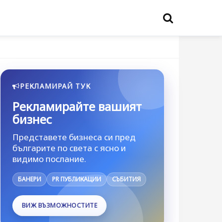
РЕКЛАМИРАЙ ТУК
Рекламирайте вашият
бизнес
Представете бизнеса си пред
българите по света с ясно и
видимо послание.
БАНЕРИ
PR ПУБЛИКАЦИИ
СЪБИТИЯ
ВИЖ ВЪЗМОЖНОСТИТЕ