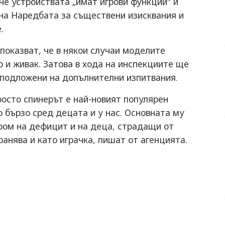
че устройствата „имат игрови функции" и
 на Наредбата за съществени изисквания и
.
показват, че в някои случаи моделите
 и живак. Затова в хода на инспекциите ще
 подложени на допълнителни изпитвания.
осто спинерът е най-новият популярен
о бързо сред децата и у нас. Основната му
ром на дефицит и на деца, страдащи от
ранява и като играчка, пишат от агенцията.