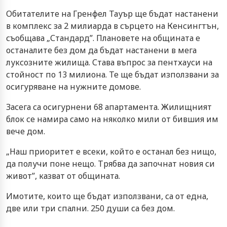
Обитателите на Гренфел Тауър ще бъдат настанени
в комплекс за 2 милиарда в сърцето на Кенсингтън,
съобщава „Стандард”. Плановете на общината е
останалите без дом да бъдат настанени в мега
луксозните жилища. Става въпрос за пентхауси на
стойност по 13 милиона. Те ще бъдат използвани за
осигуряване на нужните домове.
Засега са осигурнени 68 апартамента. Жилищният
блок се намира само на няколко мили от бившия им
вече дом.
„Наш приоритет е всеки, който е останал без нищо,
да получи поне нещо. Трябва да започнат новия си
живот”, казват от общината.
Имотите, които ще бъдат използвани, са от една,
две или три спални. 250 души са без дом.