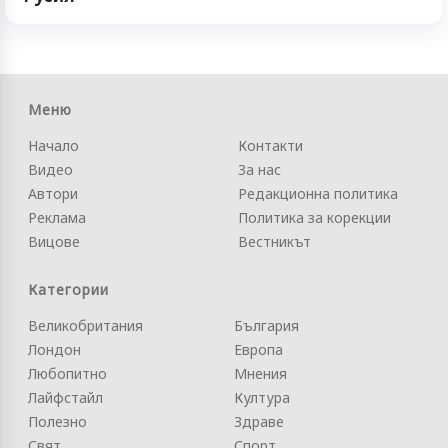
Меню
Начало
Контакти
Видео
За нас
Автори
Редакционна политика
Реклама
Политика за корекции
Вицове
Вестникът
Категории
Великобритания
България
Лондон
Европа
Любопитно
Мнения
Лайфстайл
Култура
Полезно
Здраве
Свят
Спорт