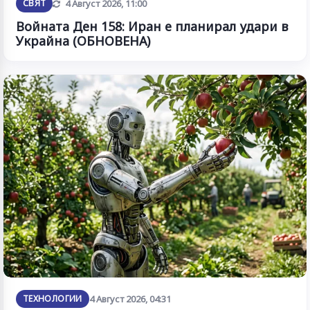
Обновена
СВЯТ
4 Август 2026, 11:00
Войната Ден 158: Иран е планирал удари в
Украйна (ОБНОВЕНА)
ТЕХНОЛОГИИ
4 Август 2026, 04:31