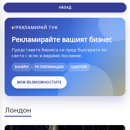
НАЗАД
РЕКЛАМИРАЙ ТУК
Рекламирайте вашият бизнес
Представете бизнеса си пред българите по
света с ясно и видимо послание.
БАНЕРИ
PR ПУБЛИКАЦИИ
СЪБИТИЯ
ВИЖ ВЪЗМОЖНОСТИТЕ
Лондон