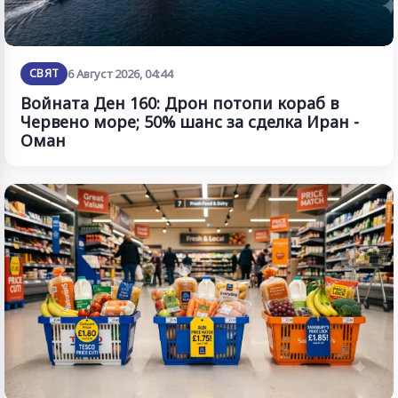
СВЯТ
6 Август 2026, 04:44
Войната Ден 160: Дрон потопи кораб в
Червено море; 50% шанс за сделка Иран -
Оман