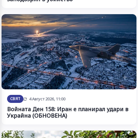
Обновена
СВЯТ
4 Август 2026, 11:00
Войната Ден 158: Иран е планирал удари в
Украйна (ОБНОВЕНА)