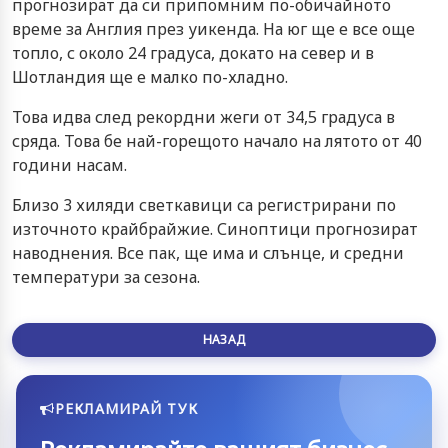
прогнозират да си припомним по-обичайното
време за Англия през уикенда. На юг ще е все още
топло, с около 24 градуса, докато на север и в
Шотландия ще е малко по-хладно.
Това идва след рекордни жеги от 34,5 градуса в
сряда. Това бе най-горещото начало на лятото от 40
години насам.
Близо 3 хиляди светкавици са регистрирани по
източното крайбрайжие. Синоптици прогнозират
наводнения. Все пак, ще има и слънце, и средни
температури за сезона.
НАЗАД
РЕКЛАМИРАЙ ТУК