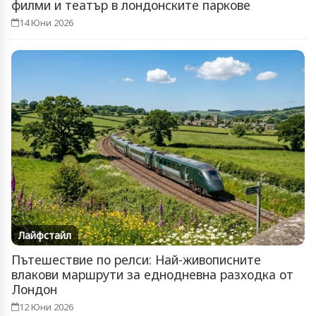
филми и театър в лондонските паркове
14 Юни 2026
Лайфстайл
Пътешествие по релси: Най-живописните
влакови маршрути за еднодневна разходка от
Лондон
12 Юни 2026