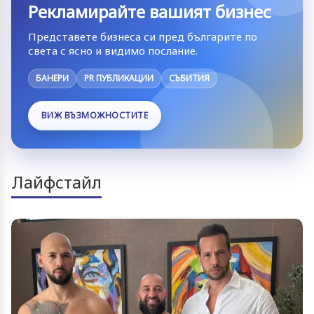
Рекламирайте вашият бизнес
Представете бизнеса си пред българите по
света с ясно и видимо послание.
БАНЕРИ
PR ПУБЛИКАЦИИ
СЪБИТИЯ
ВИЖ ВЪЗМОЖНОСТИТЕ
Лайфстайл