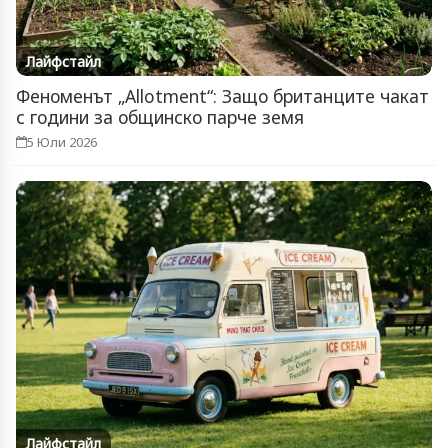
Лайфстайл
Феноменът „Allotment“: Защо британците чакат
с години за общинско парче земя
5 Юли 2026
Лайфстайл