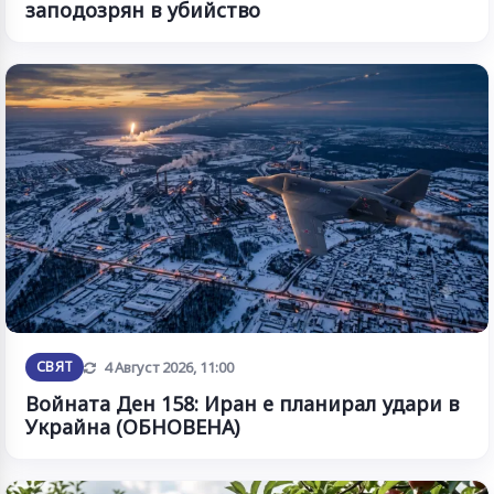
заподозрян в убийство
Обновена
СВЯТ
4 Август 2026, 11:00
Войната Ден 158: Иран е планирал удари в
Украйна (ОБНОВЕНА)