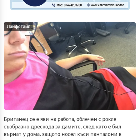
Лайфстайл
Британец се е яви на работа, облечен с рокля
съобразно дрескода за дамите, след като е бил
върнат у дома, защото носел къси панталони в