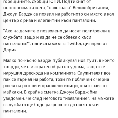
горещините, съобщи ЮПИ. Подтикнат от
непоносимата жега, "налегнала" Великобритания,
Джоуи Бардж се появил на работното си място в кол
център с риза и елегантни къси панталони.
"Ако на дамите е позволено да носят поли/рокли в
службата, защо и аз да не се облека с къси
панталони?", написа мъжът в Twitter, цитиран от
Дарик.
Малко по-късно Бардж публикувал нов туит, в който
твърди, че е изпратен обратно у дома, защото е
нарушил дрескода на компанията. Служителят все
пак се върнал на работа, този път облечен с черна
рокля на розови и оранжеви ивици, която заел от
майка си. В крайна сметка Джоуи Бардж бил
уведомен, че след неговото "изявление", на мъжете
в службата ще бъде разрешено да носят къси
панталони.