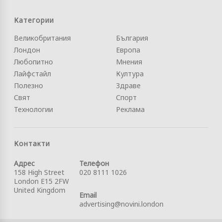
Категории
Великобритания
България
Лондон
Европа
Любопитно
Мнения
Лайфстайл
Култура
Полезно
Здраве
Свят
Спорт
Технологии
Реклама
Контакти
Адрес
Телефон
158 High Street
020 8111 1026
London E15 2FW
United Kingdom
Email
advertising@novini.london