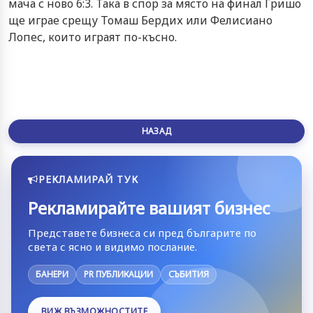
мача с ново 6:3. Така в спор за място на финал Гришо
ще играе срещу Томаш Бердих или Фелисиано
Лопес, които играят по-късно.
НАЗАД
РЕКЛАМИРАЙ ТУК
Рекламирайте вашият бизнес
Представете бизнеса си пред българите по
света с ясно и видимо послание.
БАНЕРИ
PR ПУБЛИКАЦИИ
СЪБИТИЯ
ВИЖ ВЪЗМОЖНОСТИТЕ