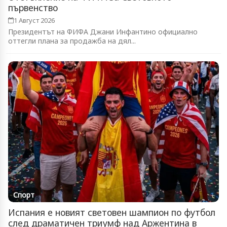
първенство
1 Август 2026
Президентът на ФИФА Джани Инфантино официално
оттегли плана за продажба на дял...
Спорт
Испания е новият световен шампион по футбол
след драматичен триумф над Аржентина в