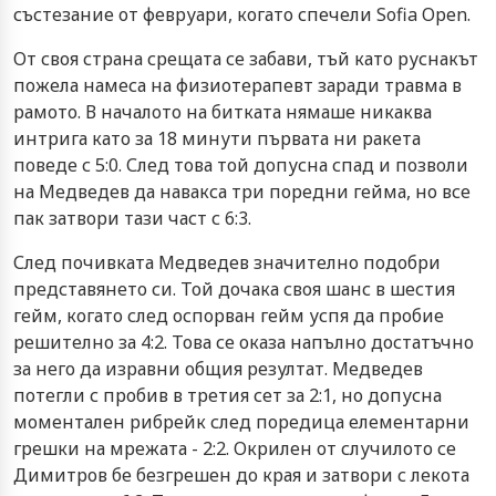
състезание от февруари, когато спечели Sofia Open.
От своя страна срещата се забави, тъй като руснакът
пожела намеса на физиотерапевт заради травма в
рамото. В началото на битката нямаше никаква
интрига като за 18 минути първата ни ракета
поведе с 5:0. След това той допусна спад и позволи
на Медведев да навакса три поредни гейма, но все
пак затвори тази част с 6:3.
След почивката Медведев значително подобри
представянето си. Той дочака своя шанс в шестия
гейм, когато след оспорван гейм успя да пробие
решително за 4:2. Това се оказа напълно достатъчно
за него да изравни общия резултат. Медведев
потегли с пробив в третия сет за 2:1, но допусна
моментален рибрейк след поредица елементарни
грешки на мрежата - 2:2. Окрилен от случилото се
Димитров бе безгрешен до края и затвори с лекота