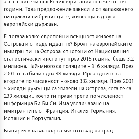
ако са живели във Великобритания повече от пет
години. Това предложение зависи и от запазването
на правата на британците, живеещи в други
европейски държави.
Е, тогава колко европейци всъщност живеят на
Острова и откъде идват те? Броят на европейските
имигранти на Острова, отчетени от Националния
статистически институт през 2015 година, беше 3,2
милиона. Най-много са поляците – 916 хиляди. През
2001 те са били едва 38 хиляди. Ирландците са
вторите по численост – около 332 хиляди. През 2001
5 хиляди румънци са живели на Острова, сега те са
233 хиляди,, което ги прави трети по численост,
информира Би Би Си. Има увеличаване на
имигрантите от Франция, Италия, Германия,
Испания и Португалия.
България е на четвърто място отзад напред.