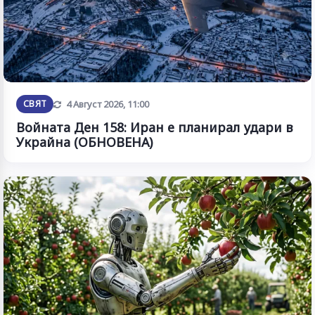
Обновена
СВЯТ
4 Август 2026, 11:00
Войната Ден 158: Иран е планирал удари в
Украйна (ОБНОВЕНА)