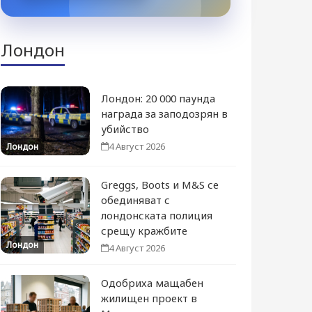
Лондон
Лондон: 20 000 паунда
награда за заподозрян в
убийство
4 Август 2026
Лондон
Greggs, Boots и M&S се
обединяват с
лондонската полиция
срещу кражбите
Лондон
4 Август 2026
Одобриха мащабен
жилищен проект в