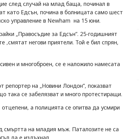
ие след случай на млад баща, починал в
ат като Едсън, почина в болницата само шест
йско управление в Newham на 15 юни.
айки „Правосъдие за Едсън“. 25-годишният
 ,смятат негови приятели. Той е бил спрян,
есивен и многоброен, се е наложило намесата
от репортер на „Новини Лондон“, показват
що така се забелязват и много протестиращи.
а отцепени, а полицията се опитва да усмири
д смъртта на младия мъж. Паталозите не са
гъл да е издъхнал.