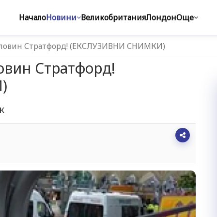
Начало
Новини
Великобритания
Лондон
Още
оловин Стратфорд! (ЕКСЛУЗИВНИ СНИМКИ)
овин Стратфорд!
)
к