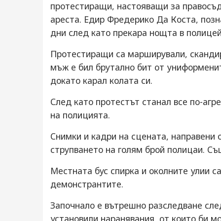
протестиращи, настояващи за правосъд
ареста. Едир Фредерико Да Коста, позн
дни след като прекара нощта в полице
Протестиращи са марширували, скандир
мъж е бил брутално бит от униформените
докато карал колата си.
След като протестът станал все по-агр
на полицията.
Снимки и кадри на сцената, направени 
струпването на голям брой полицаи. Съ
Местната бус спирка и околните улии с
демонстрантите.
Започнало е вътрешно разследване сле
установили наранявания, от които би мо