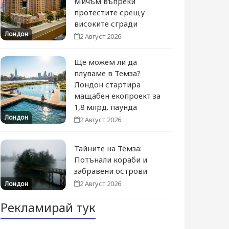
Мичъм въпреки
протестите срещу
високите сгради
Лондон
2 Август 2026
Ще можем ли да
плуваме в Темза?
Лондон стартира
мащабен екопроект за
1,8 млрд. паунда
Лондон
2 Август 2026
Тайните на Темза:
Потънали кораби и
забравени острови
2 Август 2026
Лондон
Рекламирай тук