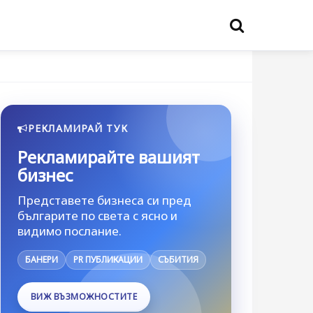
РЕКЛАМИРАЙ ТУК
Рекламирайте вашият
бизнес
Представете бизнеса си пред
българите по света с ясно и
видимо послание.
БАНЕРИ
PR ПУБЛИКАЦИИ
СЪБИТИЯ
ВИЖ ВЪЗМОЖНОСТИТЕ