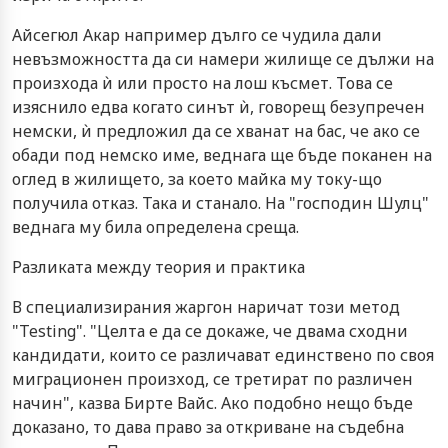
Айсегюл Акар например дълго се чудила дали
невъзможността да си намери жилище се дължи на
произхода ѝ или просто на лош късмет. Това се
изяснило едва когато синът ѝ, говорещ безупречен
немски, ѝ предложил да се хванат на бас, че ако се
обади под немско име, веднага ще бъде поканен на
оглед в жилището, за което майка му току-що
получила отказ. Така и станало. На "господин Шулц"
веднага му била определена среща.
Разликата между теория и практика
В специализирания жаргон наричат този метод
"Testing". "Целта е да се докаже, че двама сходни
кандидати, които се различават единствено по своя
миграционен произход, се третират по различен
начин", казва Бирте Вайс. Ако подобно нещо бъде
доказано, то дава право за откриване на съдебна