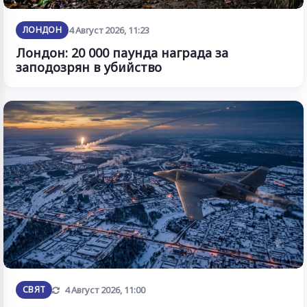
ЛОНДОН
4 Август 2026, 11:23
Лондон: 20 000 паунда награда за
заподозрян в убийство
Обновена
СВЯТ
4 Август 2026, 11:00