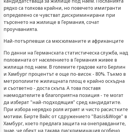
кандидатстваща за жилище под наем. Посланията
рядко са толкова крайни, но повечето имигранти
определено се чувстват дискриминирани при
търсенето на жилище в Германия, сочат
проучванията.
Най-потърпевши са мюсюлманите и африканците
По данни на Германската статистическа служба, над
половината от населението в Германия живее в
жилища под наем. В големите градове като Берлин
и Хамбург процентът е още по-висок - 80%. Тъкмо в
метрополиите жилищната площ е крайно оскъдна
и съответно - доста скъпа. А това поставя
наемодателите в благоприятна позиция - те могат
да изберат "най-подходящия" сред кандидатите.
При избора нерядко роля играят и чисто расистките
мотиви. Бирте Вайс от сдружението "Basis&Woge" в
Хамбург, което предлага защита на онеправданите,
знае, че обект на такава дискриминация особено