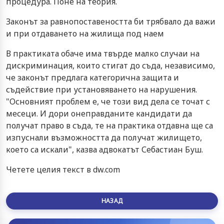
процедура. Поне на теория.
Законът за равнопоставеността би трябвало да важи
и при отдаването на жилища под наем
В практиката обаче има твърде малко случаи на
дискриминация, които стигат до съда, независимо,
че законът предлага категорична защита и
съдействие при установяването на нарушения.
"Основният проблем е, че този вид дела се точат с
месеци. И дори онеправданите кандидати да
получат право в съда, те на практика отдавна ще са
изпуснали възможността да получат жилището,
което са искали", казва адвокатът Себастиан Буш.
Четете целия текст в dw.com
НАЗАД