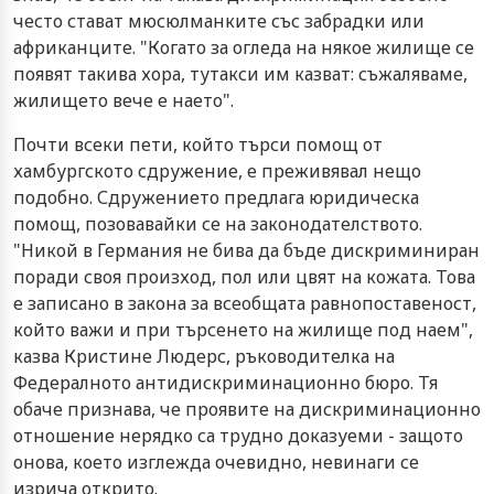
често стават мюсюлманките със забрадки или
африканците. "Когато за огледа на някое жилище се
появят такива хора, тутакси им казват: съжаляваме,
жилището вече е наето".
Почти всеки пети, който търси помощ от
хамбургското сдружение, е преживявал нещо
подобно. Сдружението предлага юридическа
помощ, позовавайки се на законодателството.
"Никой в Германия не бива да бъде дискриминиран
поради своя произход, пол или цвят на кожата. Това
е записано в закона за всеобщата равнопоставеност,
който важи и при търсенето на жилище под наем",
казва Кристине Людерс, ръководителка на
Федералното антидискриминационно бюро. Тя
обаче признава, че проявите на дискриминационно
отношение нерядко са трудно доказуеми - защото
онова, което изглежда очевидно, невинаги се
изрича открито.